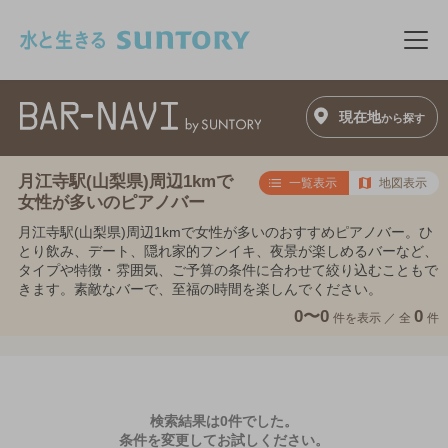
このページの本文へ移動
メニ
現在地
から探す
月江寺駅(山梨県)周辺1kmで
一覧表示
地図表示
女性が多いのピアノバー
月江寺駅(山梨県)周辺1kmで女性が多いのおすすめピアノバー。ひ
とり飲み、デート、隠れ家的フンイキ、夜景が楽しめるバーなど、
タイプや特徴・雰囲気、ご予算の条件に合わせて絞り込むこともで
きます。素敵なバーで、至福の時間を楽しんでください。
0〜0
0
件を表示 ／
全
件
検索結果は0件でした。
条件を変更してお試しください。