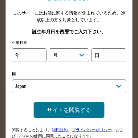
山口県のバー検索
鳥取県のバー検索
このサイトにはお酒に関する情報が含まれているため、
20
島根県のバー検索
徳島県のバー検索
歳以上の方を対象としています。
香川県のバー検索
愛媛県のバー検索
誕生年月日を西暦でご入力下さい。
高知県のバー検索
福岡県のバー検索
生年月日
長崎県のバー検索
佐賀県のバー検索
大分県のバー検索
熊本県のバー検索
年
月
日
宮崎県のバー検索
鹿児島県のバー検索
沖縄県のバー検索
国
店舗登録方法のご案内
店舗情報更新方法のご案内
掲載店舗様ログイン
サイトを閲覧する
閲覧することにより、
利用規約
、
プライバシーポリシー
、およ
サイトマップ
ご意見・ご感想
利用規約
び Cookie の使用に同意したことになります。