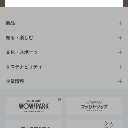
商品
商品TOP
知る・楽しむ
商品一覧
知る・楽しむTOP
文化・スポーツ
商品発売情報
キャンペーン
文化・スポーツTOP
サステナビリティ
栄養成分一覧
工場見学
サントリーホール
サステナビリティTOP
企業情報
お料理・お酒レシピ
サントリー美術館
トップメッセージ
企業情報TOP
地域情報
サントリーサンバーズ大阪
サントリーが考えるサステナビリティ経営
企業概要
東京サントリーサンゴリアス
ESG情報ポータル
グループ企業一覧