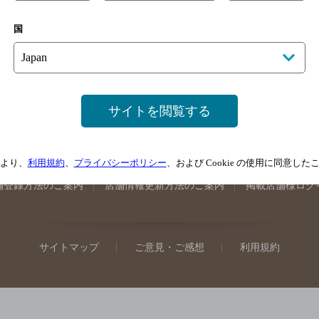
手県のバー検索
宮城県のバー検索
秋田県のバー検索
山形
国
馬県のバー検索
山梨県のバー検索
長野県のバー検索
新潟
埼玉県のバー検索
愛知県のバー検索
静岡県のバー検索
三
井県のバー検索
大阪府のバー検索
京都府のバー検索
兵庫
広島県のバー検索
岡山県のバー検索
山口県のバー検索
鳥
サイトを閲覧する
媛県のバー検索
高知県のバー検索
福岡県のバー検索
長崎
崎県のバー検索
鹿児島県のバー検索
沖縄県のバー検索
より、
利用規約
、
プライバシーポリシー
、および Cookie の使用に同意し
舗登録方法のご案内
店舗情報更新方法のご案内
掲載店舗様ログ
サイトマップ
ご意見・ご感想
利用規約