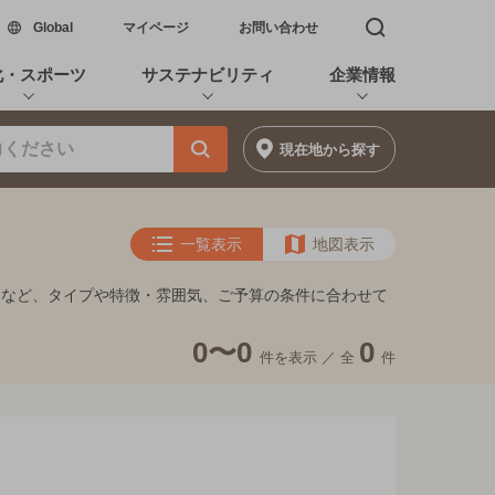
新しいウィンドウで開く
Global
マイページ
お問い合わせ
検索窓を開く
化・スポーツ
サステナビリティ
企業情報
現在地
から探す
一覧表示
地図表示
ーなど、タイプや特徴・雰囲気、ご予算の条件に合わせて
0〜0
0
件を表示 ／
全
件