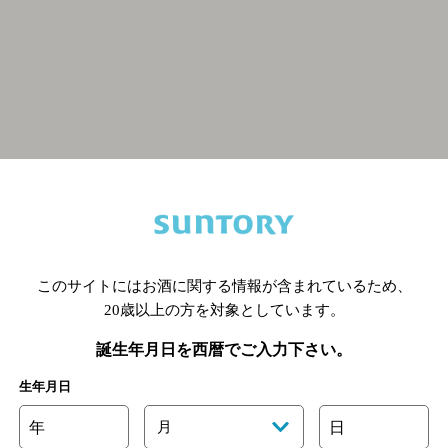
関連ページ
このサイトにはお酒に関する情報が含まれているため、
20歳以上の方を対象としています。
誕生年月日を西暦でご入力下さい。
生年月日
年
月
日