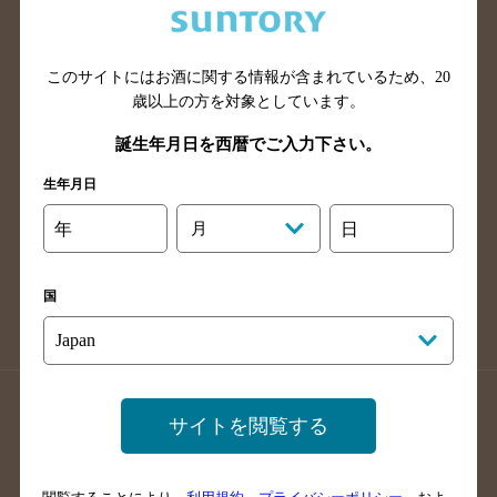
滋賀県のバー検索
和歌山県のバー検索
広島県のバー検索
岡山県のバー検索
このサイトにはお酒に関する情報が含まれているため、
20
山口県のバー検索
鳥取県のバー検索
歳以上の方を対象としています。
島根県のバー検索
徳島県のバー検索
誕生年月日を西暦でご入力下さい。
香川県のバー検索
愛媛県のバー検索
生年月日
高知県のバー検索
福岡県のバー検索
長崎県のバー検索
佐賀県のバー検索
年
月
日
大分県のバー検索
熊本県のバー検索
宮崎県のバー検索
鹿児島県のバー検索
国
沖縄県のバー検索
店舗登録方法のご案内
店舗情報更新方法のご案内
サイトを閲覧する
掲載店舗様ログイン