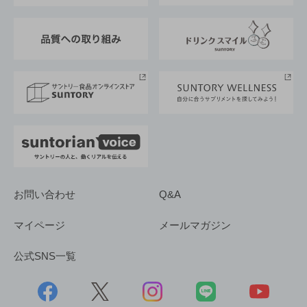
東京サントリーサンゴリアス
ESG情報ポータル
グループ企業一覧
サントリースポーツ
サステナビリティストーリーズ
事業所一覧
採用情報
お問い合わせ
Q&A
マイページ
メールマガジン
公式SNS一覧