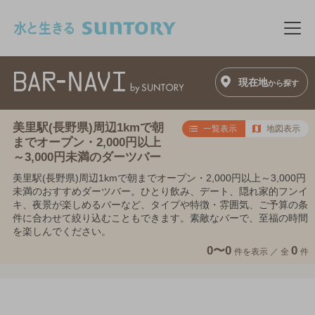
このページの本文へ移動
メニ
現在地
から探す
美里駅(長野県)周辺1kmで朝
一覧表示
地図表示
までオープン・2,000円以上
～3,000円未満のダーツバー
美里駅(長野県)周辺1kmで朝までオープン・2,000円以上～3,000円
未満のおすすめダーツバー。ひとり飲み、デート、隠れ家的フンイ
キ、夜景が楽しめるバーなど、タイプや特徴・雰囲気、ご予算の条
件に合わせて絞り込むこともできます。素敵なバーで、至福の時間
を楽しんでください。
0〜0
0
件を表示 ／
全
件