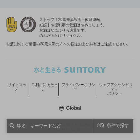
ストップ！20歳未満飲酒・飲酒運転。
妊娠中や授乳期の飲酒はやめましょう。
お酒はなによりも適量です。
のんだあとはリサイクル。
お酒に関する情報の20歳未満の方への転送および共有はご遠慮ください。
サイトマッ
ご利用にあたっ
プライバシーポリシ
ウェブアクセシビリ
プ
て
ー
ティ
ポリシー
新しいウィンドウで開く
Global
COPYRIGHT © SUNTORY HOLDINGS LIMITED.
条件で探す
ALL RIGHTS RESERVED.