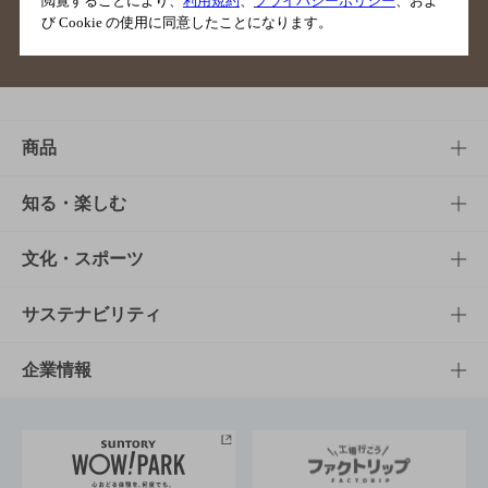
閲覧することにより、
利用規約
、
プライバシーポリシー
、およ
び Cookie の使用に同意したことになります。
サイトマップ
ご意見・ご感想
利用規約
商品
商品TOP
知る・楽しむ
商品一覧
知る・楽しむTOP
文化・スポーツ
商品発売情報
キャンペーン
文化・スポーツTOP
サステナビリティ
栄養成分一覧
工場見学
サントリーホール
サステナビリティTOP
企業情報
お料理・お酒レシピ
サントリー美術館
トップメッセージ
企業情報TOP
地域情報
サントリーサンバーズ大阪
サントリーが考えるサステナビリティ経営
企業概要