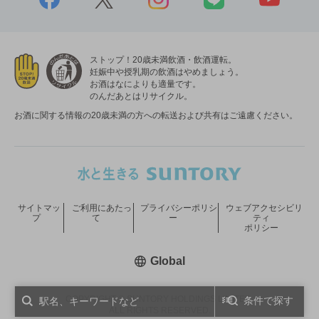
ストップ！20歳未満飲酒・飲酒運転。
妊娠中や授乳期の飲酒はやめましょう。
お酒はなによりも適量です。
のんだあとはリサイクル。
お酒に関する情報の20歳未満の方への転送および共有はご遠慮ください。
サイトマッ
ご利用にあたっ
プライバシーポリシ
ウェブアクセシビリ
プ
て
ー
ティ
ポリシー
新しいウィンドウで開く
Global
COPYRIGHT © SUNTORY HOLDINGS LIMITED.
条件で探す
ALL RIGHTS RESERVED.