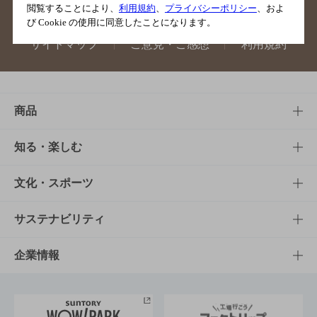
閲覧することにより、
利用規約
、
プライバシーポリシー
、およ
び Cookie の使用に同意したことになります。
サイトマップ
ご意見・ご感想
利用規約
商品
商品TOP
知る・楽しむ
商品一覧
知る・楽しむTOP
文化・スポーツ
商品発売情報
キャンペーン
文化・スポーツTOP
サステナビリティ
栄養成分一覧
工場見学
サントリーホール
サステナビリティTOP
企業情報
お料理・お酒レシピ
サントリー美術館
トップメッセージ
企業情報TOP