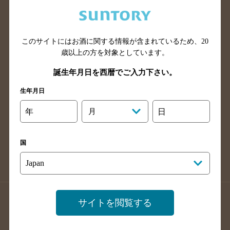
兵庫県のバー検索
奈良県のバー検索
滋賀県のバー検索
和歌山県のバー検索
広島県のバー検索
岡山県のバー検索
このサイトにはお酒に関する情報が含まれているため、
20
山口県のバー検索
鳥取県のバー検索
歳以上の方を対象としています。
島根県のバー検索
徳島県のバー検索
誕生年月日を西暦でご入力下さい。
香川県のバー検索
愛媛県のバー検索
生年月日
高知県のバー検索
福岡県のバー検索
年
月
日
長崎県のバー検索
佐賀県のバー検索
大分県のバー検索
熊本県のバー検索
国
宮崎県のバー検索
鹿児島県のバー検索
沖縄県のバー検索
店舗登録方法のご案内
店舗情報更新方法のご案内
サイトを閲覧する
掲載店舗様ログイン