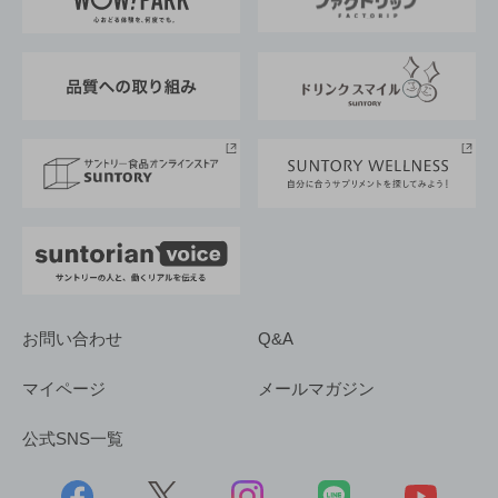
地域情報
サントリーサンバーズ大阪
サントリーが考えるサステナビリティ経営
企業概要
東京サントリーサンゴリアス
ESG情報ポータル
グループ企業一覧
サントリースポーツ
サステナビリティストーリーズ
事業所一覧
採用情報
お問い合わせ
Q&A
マイページ
メールマガジン
公式SNS一覧