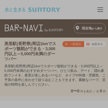
このページの本文へ移動
メニ
現在地
から探す
美里駅(長野県)周辺1kmでス
一覧表示
地図表示
ポーツ観戦ができる・3,000
円以上～5,000円未満のダー
ツバー
美里駅(長野県)周辺1kmでスポーツ観戦ができる・3,000円以上～
5,000円未満のおすすめダーツバー。ひとり飲み、デート、隠れ家
的フンイキ、夜景が楽しめるバーなど、タイプや特徴・雰囲気、ご
予算の条件に合わせて絞り込むこともできます。素敵なバーで、至
福の時間を楽しんでください。
0〜0
0
件を表示 ／
全
件