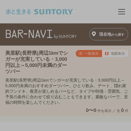
このページの本文へ移動
メニ
現在地
から探す
美里駅(長野県)周辺1kmでシ
一覧表示
地図表示
ガーが充実している・3,000
円以上～5,000円未満のダー
ツバー
美里駅(長野県)周辺1kmでシガーが充実している・3,000円以上～
5,000円未満のおすすめダーツバー。ひとり飲み、デート、隠れ家
的フンイキ、夜景が楽しめるバーなど、タイプや特徴・雰囲気、ご
予算の条件に合わせて絞り込むこともできます。素敵なバーで、至
福の時間を楽しんでください。
0〜0
0
件を表示 ／
全
件