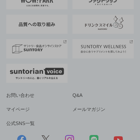
地域情報
サントリーサンバーズ大阪
サントリーが考えるサステナビリティ経営
企業概要
東京サントリーサンゴリアス
ESG情報ポータル
グループ企業一覧
サントリースポーツ
サステナビリティストーリーズ
事業所一覧
採用情報
お問い合わせ
Q&A
マイページ
メールマガジン
公式SNS一覧