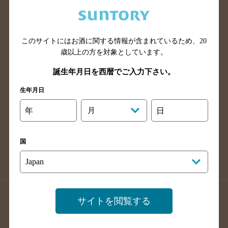
兵庫県のバー検索
奈良県のバー検索
滋賀県のバー検索
和歌山県のバー検索
広島県のバー検索
岡山県のバー検索
このサイトにはお酒に関する情報が含まれているため、
20
山口県のバー検索
鳥取県のバー検索
歳以上の方を対象としています。
島根県のバー検索
徳島県のバー検索
誕生年月日を西暦でご入力下さい。
香川県のバー検索
愛媛県のバー検索
生年月日
高知県のバー検索
福岡県のバー検索
年
月
日
長崎県のバー検索
佐賀県のバー検索
大分県のバー検索
熊本県のバー検索
国
宮崎県のバー検索
鹿児島県のバー検索
沖縄県のバー検索
店舗登録方法のご案内
店舗情報更新方法のご案内
サイトを閲覧する
掲載店舗様ログイン