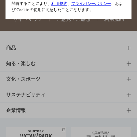
閲覧することにより、
利用規約
、
プライバシーポリシー
、およ
び Cookie の使用に同意したことになります。
サイトマップ
ご意見・ご感想
利用規約
商品
商品TOP
知る・楽しむ
商品一覧
知る・楽しむTOP
文化・スポーツ
商品発売情報
キャンペーン
文化・スポーツTOP
サステナビリティ
栄養成分一覧
工場見学
サントリーホール
サステナビリティTOP
企業情報
お料理・お酒レシピ
サントリー美術館
トップメッセージ
企業情報TOP