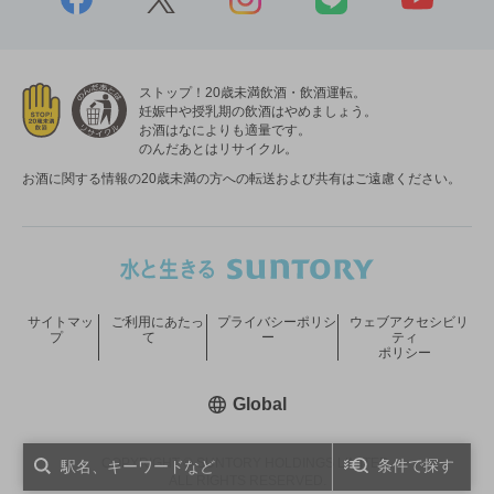
ストップ！20歳未満飲酒・飲酒運転。
妊娠中や授乳期の飲酒はやめましょう。
お酒はなによりも適量です。
のんだあとはリサイクル。
お酒に関する情報の20歳未満の方への転送および共有はご遠慮ください。
サイトマッ
ご利用にあたっ
プライバシーポリシ
ウェブアクセシビリ
プ
て
ー
ティ
ポリシー
新しいウィンドウで開く
Global
COPYRIGHT © SUNTORY HOLDINGS LIMITED.
条件で探す
ALL RIGHTS RESERVED.