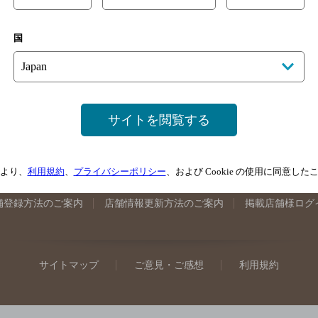
手県のバー検索
宮城県のバー検索
秋田県のバー検索
山形
国
馬県のバー検索
山梨県のバー検索
長野県のバー検索
新潟
埼玉県のバー検索
愛知県のバー検索
静岡県のバー検索
三
井県のバー検索
大阪府のバー検索
京都府のバー検索
兵庫
広島県のバー検索
岡山県のバー検索
山口県のバー検索
鳥
サイトを閲覧する
媛県のバー検索
高知県のバー検索
福岡県のバー検索
長崎
崎県のバー検索
鹿児島県のバー検索
沖縄県のバー検索
より、
利用規約
、
プライバシーポリシー
、および Cookie の使用に同意し
舗登録方法のご案内
店舗情報更新方法のご案内
掲載店舗様ログ
サイトマップ
ご意見・ご感想
利用規約