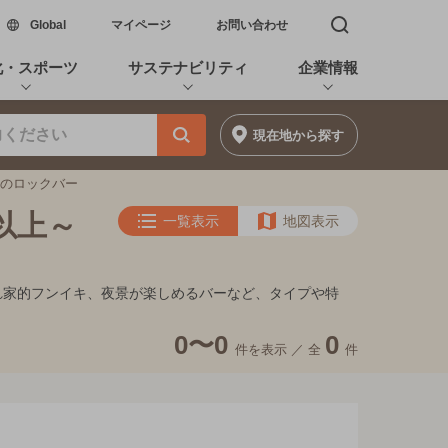
新しいウィンドウで開く
Global
マイページ
お問い合わせ
検索窓を開く
化・スポーツ
サステナビリティ
企業情報
現在地
から探す
未満のロックバー
以上～
一覧表示
地図表示
、隠れ家的フンイキ、夜景が楽しめるバーなど、タイプや特
0〜0
0
件を表示 ／
全
件