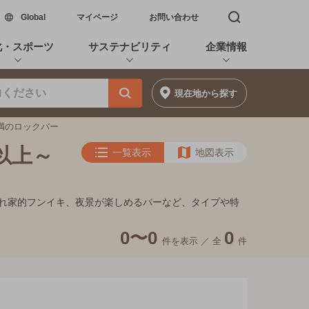
新しいウィンドウで開く
Global
マイページ
お問い合わせ
検索窓を開く
化・スポーツ
サステナビリティ
企業情報
現在地
から探す
未満のロックバー
以上～
一覧表示
地図表示
ト、隠れ家的フンイキ、夜景が楽しめるバーなど、タイプや特
0〜0
0
件を表示 ／
全
件