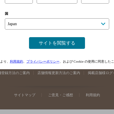
手県のバー検索
宮城県のバー検索
秋田県のバー検索
山形
国
馬県のバー検索
山梨県のバー検索
長野県のバー検索
新潟
埼玉県のバー検索
愛知県のバー検索
静岡県のバー検索
三
井県のバー検索
大阪府のバー検索
京都府のバー検索
兵庫
広島県のバー検索
岡山県のバー検索
山口県のバー検索
鳥
サイトを閲覧する
媛県のバー検索
高知県のバー検索
福岡県のバー検索
長崎
崎県のバー検索
鹿児島県のバー検索
沖縄県のバー検索
より、
利用規約
、
プライバシーポリシー
、および Cookie の使用に同意し
舗登録方法のご案内
店舗情報更新方法のご案内
掲載店舗様ログ
サイトマップ
ご意見・ご感想
利用規約