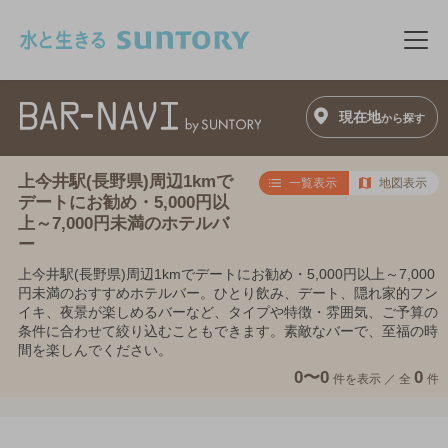
このページの本文へ移動
メニ
現在地
から探す
上今井駅(長野県)周辺1kmで
一覧表示
地図表示
デートにお勧め・5,000円以
上～7,000円未満のホテルバ
ー
上今井駅(長野県)周辺1kmでデートにお勧め・5,000円以上～7,000
円未満のおすすめホテルバー。ひとり飲み、デート、隠れ家的フン
イキ、夜景が楽しめるバーなど、タイプや特徴・雰囲気、ご予算の
条件に合わせて絞り込むこともできます。素敵なバーで、至福の時
間を楽しんでください。
0〜0
0
件を表示 ／
全
件