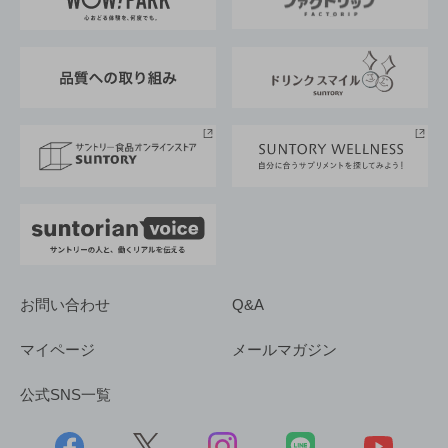
地域情報
サントリーサンバーズ大阪
サントリーが考えるサステナビリティ経営
企業概要
東京サントリーサンゴリアス
ESG情報ポータル
グループ企業一覧
サントリースポーツ
サステナビリティストーリーズ
事業所一覧
採用情報
お問い合わせ
Q&A
マイページ
メールマガジン
公式SNS一覧