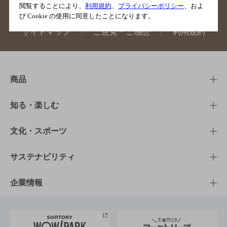
閲覧することにより、
利用規約
、
プライバシーポリシー
、およ
び Cookie の使用に同意したことになります。
サイトマップ
ご意見・ご感想
利用規約
商品
商品TOP
知る・楽しむ
商品一覧
知る・楽しむTOP
文化・スポーツ
商品発売情報
キャンペーン
文化・スポーツTOP
サステナビリティ
栄養成分一覧
工場見学
サントリーホール
サステナビリティTOP
企業情報
お料理・お酒レシピ
サントリー美術館
トップメッセージ
企業情報TOP