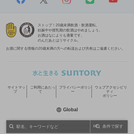
ストップ！20歳未満飲酒・飲酒運転。
妊娠中や授乳期の飲酒はやめましょう。
お酒はなによりも適量です。
のんだあとはリサイクル。
お酒に関する情報の20歳未満の方への転送および共有はご遠慮ください。
サイトマッ
ご利用にあたっ
プライバシーポリシ
ウェブアクセシビリ
プ
て
ー
ティ
ポリシー
新しいウィンドウで開く
Global
COPYRIGHT © SUNTORY HOLDINGS LIMITED.
条件で探す
ALL RIGHTS RESERVED.