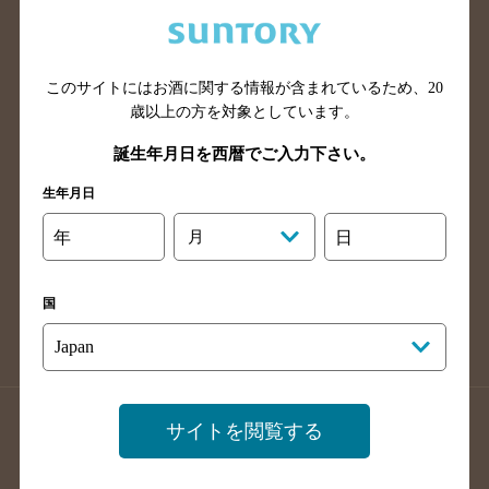
兵庫県のバー検索
奈良県のバー検索
滋賀県のバー検索
和歌山県のバー検索
広島県のバー検索
岡山県のバー検索
このサイトにはお酒に関する情報が含まれているため、
20
山口県のバー検索
鳥取県のバー検索
歳以上の方を対象としています。
島根県のバー検索
徳島県のバー検索
誕生年月日を西暦でご入力下さい。
香川県のバー検索
愛媛県のバー検索
生年月日
高知県のバー検索
福岡県のバー検索
年
月
日
長崎県のバー検索
佐賀県のバー検索
大分県のバー検索
熊本県のバー検索
国
宮崎県のバー検索
鹿児島県のバー検索
沖縄県のバー検索
店舗登録方法のご案内
店舗情報更新方法のご案内
サイトを閲覧する
掲載店舗様ログイン