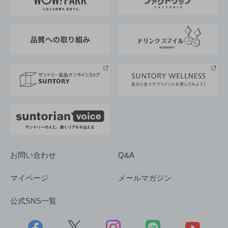
地域情報
サントリーサンバーズ大阪
サントリーが考えるサステナビリティ経営
企業概要
東京サントリーサンゴリアス
ESG情報ポータル
グループ企業一覧
サントリースポーツ
サステナビリティストーリーズ
事業所一覧
採用情報
お問い合わせ
Q&A
マイページ
メールマガジン
公式SNS一覧