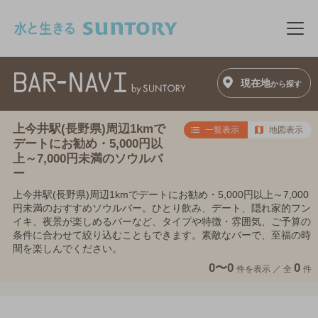
このページの本文へ移動
メニ
現在地
から探す
上今井駅(長野県)周辺1kmで
一覧表示
地図表示
デートにお勧め・5,000円以
上～7,000円未満のソウルバ
ー
上今井駅(長野県)周辺1kmでデートにお勧め・5,000円以上～7,000
円未満のおすすめソウルバー。ひとり飲み、デート、隠れ家的フン
イキ、夜景が楽しめるバーなど、タイプや特徴・雰囲気、ご予算の
条件に合わせて絞り込むこともできます。素敵なバーで、至福の時
間を楽しんでください。
0〜0
0
件を表示 ／
全
件