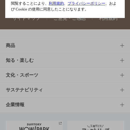
閲覧することにより、
利用規約
、
プライバシーポリシー
、およ
び Cookie の使用に同意したことになります。
サイトマップ
ご意見・ご感想
利用規約
商品
商品TOP
知る・楽しむ
商品一覧
知る・楽しむTOP
文化・スポーツ
商品発売情報
キャンペーン
文化・スポーツTOP
サステナビリティ
栄養成分一覧
工場見学
サントリーホール
サステナビリティTOP
企業情報
お料理・お酒レシピ
サントリー美術館
トップメッセージ
企業情報TOP