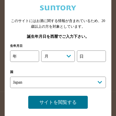
兵庫県のバー検索
奈良県のバー検索
滋賀県のバー検索
和歌山県のバー検索
広島県のバー検索
岡山県のバー検索
このサイトにはお酒に関する情報が含まれているため、
20
山口県のバー検索
鳥取県のバー検索
歳以上の方を対象としています。
島根県のバー検索
徳島県のバー検索
誕生年月日を西暦でご入力下さい。
香川県のバー検索
愛媛県のバー検索
生年月日
高知県のバー検索
福岡県のバー検索
年
月
日
長崎県のバー検索
佐賀県のバー検索
大分県のバー検索
熊本県のバー検索
国
宮崎県のバー検索
鹿児島県のバー検索
沖縄県のバー検索
店舗登録方法のご案内
店舗情報更新方法のご案内
サイトを閲覧する
掲載店舗様ログイン