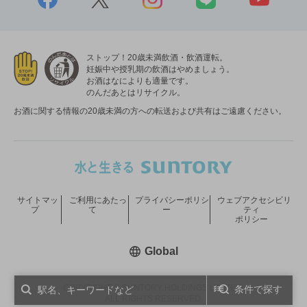
ストップ！20歳未満飲酒・飲酒運転。
妊娠中や授乳期の飲酒はやめましょう。
お酒はなによりも適量です。
のんだあとはリサイクル。
お酒に関する情報の20歳未満の方への転送および共有はご遠慮ください。
サイトマッ
ご利用にあたっ
プライバシーポリシ
ウェブアクセシビリ
プ
て
ー
ティ
ポリシー
新しいウィンドウで開く
Global
COPYRIGHT © SUNTORY HOLDINGS LIMITED.
条件で探す
ALL RIGHTS RESERVED.