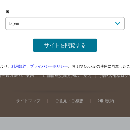
手県のバー検索
宮城県のバー検索
秋田県のバー検索
山形
国
馬県のバー検索
山梨県のバー検索
長野県のバー検索
新潟
埼玉県のバー検索
愛知県のバー検索
静岡県のバー検索
三
井県のバー検索
大阪府のバー検索
京都府のバー検索
兵庫
広島県のバー検索
岡山県のバー検索
山口県のバー検索
鳥
サイトを閲覧する
媛県のバー検索
高知県のバー検索
福岡県のバー検索
長崎
崎県のバー検索
鹿児島県のバー検索
沖縄県のバー検索
より、
利用規約
、
プライバシーポリシー
、および Cookie の使用に同意し
舗登録方法のご案内
店舗情報更新方法のご案内
掲載店舗様ログ
サイトマップ
ご意見・ご感想
利用規約