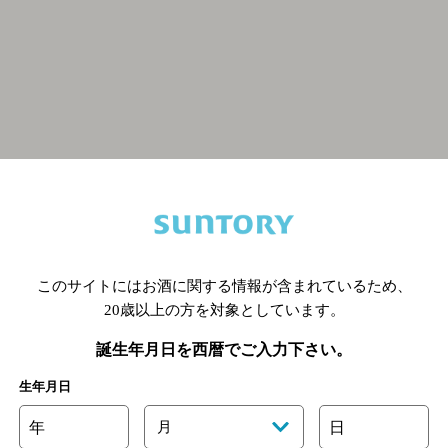
関連ページ
このサイトにはお酒に関する情報が含まれているため、
20歳以上の方を対象としています。
誕生年月日を西暦でご入力下さい。
生年月日
年
月
日