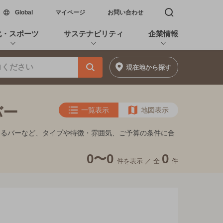
新しいウィンドウで開く
Global
マイページ
お問い合わせ
検索窓を開く
化・スポーツ
サステナビリティ
企業情報
現在地
から探す
バー
一覧表示
地図表示
めるバーなど、タイプや特徴・雰囲気、ご予算の条件に合
0〜0
0
件を表示 ／
全
件