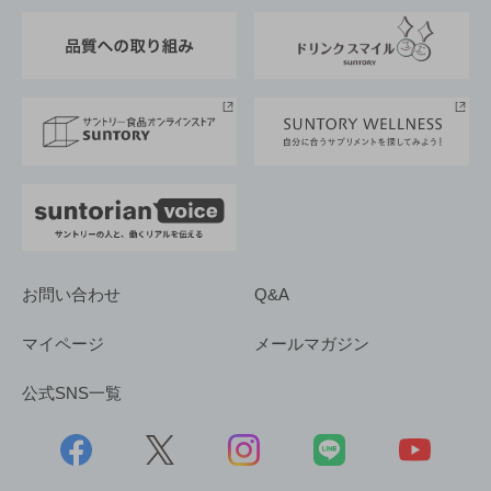
東京サントリーサンゴリアス
ESG情報ポータル
グループ企業一覧
サントリースポーツ
サステナビリティストーリーズ
事業所一覧
採用情報
お問い合わせ
Q&A
マイページ
メールマガジン
公式SNS一覧