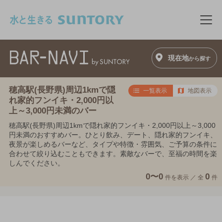
このページの本文へ移動
メニ
現在地
から探す
穂高駅(長野県)周辺1kmで隠
一覧表示
地図表示
れ家的フンイキ・2,000円以
上～3,000円未満のバー
穂高駅(長野県)周辺1kmで隠れ家的フンイキ・2,000円以上～3,000
円未満のおすすめバー。ひとり飲み、デート、隠れ家的フンイキ、
夜景が楽しめるバーなど、タイプや特徴・雰囲気、ご予算の条件に
合わせて絞り込むこともできます。素敵なバーで、至福の時間を楽
しんでください。
0〜0
0
件を表示 ／
全
件