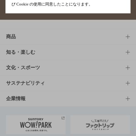
び Cookie の使用に同意したことになります。
サイトマップ
ご意見・ご感想
利用規約
商品
商品TOP
知る・楽しむ
商品一覧
知る・楽しむTOP
文化・スポーツ
商品発売情報
キャンペーン
文化・スポーツTOP
サステナビリティ
栄養成分一覧
工場見学
サントリーホール
サステナビリティTOP
企業情報
お料理・お酒レシピ
サントリー美術館
トップメッセージ
企業情報TOP
地域情報
サントリーサンバーズ大阪
サントリーが考えるサステナビリティ経営
企業概要