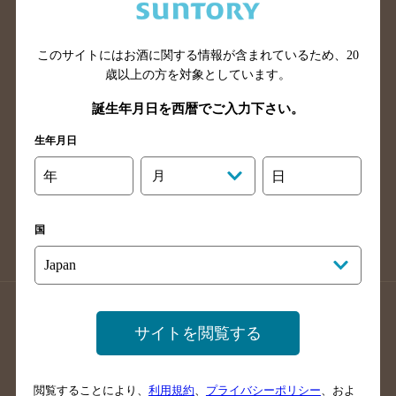
滋賀県のバー検索
和歌山県のバー検索
広島県のバー検索
岡山県のバー検索
山口県のバー検索
鳥取県のバー検索
このサイトにはお酒に関する情報が含まれているため、
20
歳以上の方を対象としています。
島根県のバー検索
徳島県のバー検索
誕生年月日を西暦でご入力下さい。
香川県のバー検索
愛媛県のバー検索
高知県のバー検索
福岡県のバー検索
生年月日
長崎県のバー検索
佐賀県のバー検索
年
月
日
大分県のバー検索
熊本県のバー検索
宮崎県のバー検索
鹿児島県のバー検索
国
沖縄県のバー検索
店舗登録方法のご案内
店舗情報更新方法のご案内
サイトを閲覧する
掲載店舗様ログイン
閲覧することにより、
利用規約
、
プライバシーポリシー
、およ