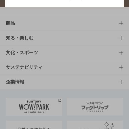
商品
商品TOP
知る・楽しむ
商品一覧
知る・楽しむTOP
文化・スポーツ
商品発売情報
キャンペーン
文化・スポーツTOP
サステナビリティ
栄養成分一覧
工場見学
サントリーホール
サステナビリティTOP
企業情報
お料理・お酒レシピ
サントリー美術館
トップメッセージ
企業情報TOP
地域情報
サントリーサンバーズ大阪
サントリーが考えるサステナビリティ経営
企業概要
東京サントリーサンゴリアス
ESG情報ポータル
グループ企業一覧