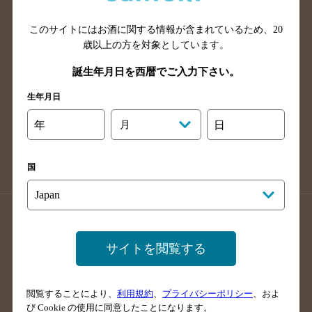
山口県のバー検索
鳥取県のバー検索
このサイトにはお酒に関する情報が含まれているため、
20
島根県のバー検索
徳島県のバー検索
歳以上の方を対象としています。
香川県のバー検索
愛媛県のバー検索
誕生年月日を西暦でご入力下さい。
高知県のバー検索
福岡県のバー検索
生年月日
長崎県のバー検索
佐賀県のバー検索
大分県のバー検索
熊本県のバー検索
年
月
日
宮崎県のバー検索
鹿児島県のバー検索
沖縄県のバー検索
国
店舗登録方法のご案内
店舗情報更新方法のご案内
掲載店舗様ログイン
サイトを閲覧する
閲覧することにより、
利用規約
、
プライバシーポリシー
、およ
サイトマップ
ご意見・ご感想
利用規約
び Cookie の使用に同意したことになります。