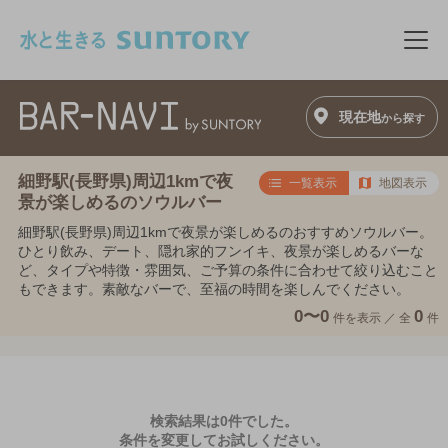
このページの本文へ移動
メニ
現在地
から探す
細野駅(長野県)周辺1kmで夜
一覧表示
地図表示
景が楽しめるのソウルバー
細野駅(長野県)周辺1kmで夜景が楽しめるのおすすめソウルバー。
ひとり飲み、デート、隠れ家的フンイキ、夜景が楽しめるバーな
ど、タイプや特徴・雰囲気、ご予算の条件に合わせて絞り込むこと
もできます。素敵なバーで、至福の時間を楽しんでください。
0〜0
0
件を表示 ／
全
件
検索結果は0件でした。
条件を変更してお試しください。