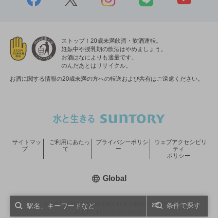
ストップ！20歳未満飲酒・飲酒運転。
妊娠中や授乳期の飲酒はやめましょう。
お酒はなによりも適量です。
のんだあとはリサイクル。
お酒に関する情報の20歳未満の方への転送および共有はご遠慮ください。
サイトマッ
ご利用にあたっ
プライバシーポリシ
ウェブアクセシビリ
プ
て
ー
ティ
ポリシー
新しいウィンドウで開く
Global
COPYRIGHT © SUNTORY HOLDINGS LIMITED.
条件で探す
ALL RIGHTS RESERVED.