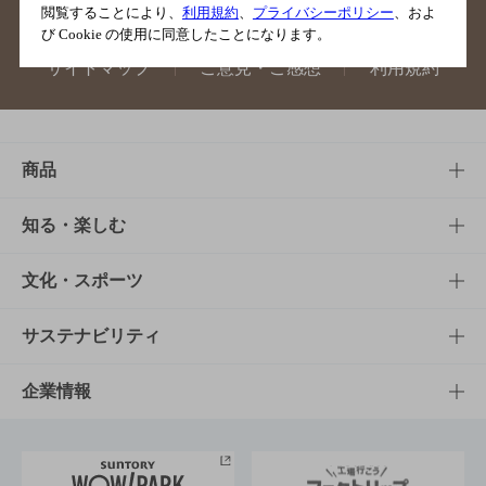
閲覧することにより、
利用規約
、
プライバシーポリシー
、およ
び Cookie の使用に同意したことになります。
サイトマップ
ご意見・ご感想
利用規約
商品
商品TOP
知る・楽しむ
商品一覧
知る・楽しむTOP
文化・スポーツ
商品発売情報
キャンペーン
文化・スポーツTOP
サステナビリティ
栄養成分一覧
工場見学
サントリーホール
サステナビリティTOP
企業情報
お料理・お酒レシピ
サントリー美術館
トップメッセージ
企業情報TOP