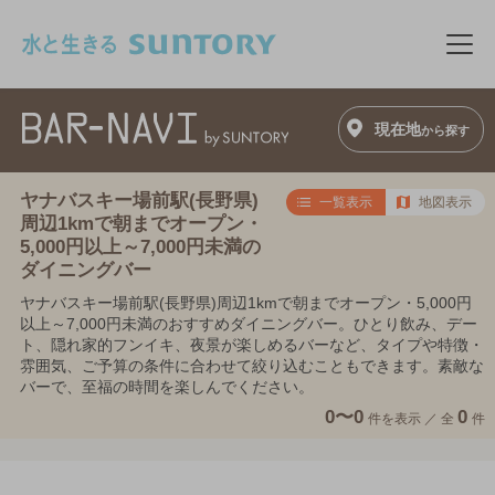
このページの本文へ移動
メニ
現在地
から探す
ヤナバスキー場前駅(長野県)
一覧表示
地図表示
周辺1kmで朝までオープン・
5,000円以上～7,000円未満の
ダイニングバー
ヤナバスキー場前駅(長野県)周辺1kmで朝までオープン・5,000円
以上～7,000円未満のおすすめダイニングバー。ひとり飲み、デー
ト、隠れ家的フンイキ、夜景が楽しめるバーなど、タイプや特徴・
雰囲気、ご予算の条件に合わせて絞り込むこともできます。素敵な
バーで、至福の時間を楽しんでください。
0〜0
0
件を表示 ／
全
件