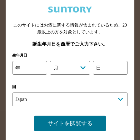
兵庫県のバー検索
奈良県のバー検索
滋賀県のバー検索
和歌山県のバー検索
広島県のバー検索
岡山県のバー検索
このサイトにはお酒に関する情報が含まれているため、
20
山口県のバー検索
鳥取県のバー検索
歳以上の方を対象としています。
島根県のバー検索
徳島県のバー検索
誕生年月日を西暦でご入力下さい。
香川県のバー検索
愛媛県のバー検索
生年月日
高知県のバー検索
福岡県のバー検索
年
月
日
長崎県のバー検索
佐賀県のバー検索
大分県のバー検索
熊本県のバー検索
国
宮崎県のバー検索
鹿児島県のバー検索
沖縄県のバー検索
店舗登録方法のご案内
店舗情報更新方法のご案内
サイトを閲覧する
掲載店舗様ログイン