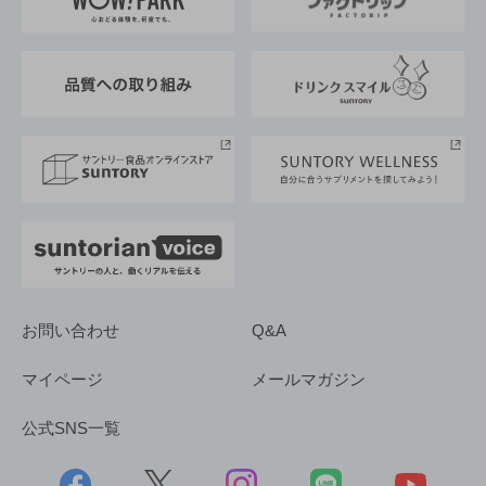
地域情報
サントリーサンバーズ大阪
サントリーが考えるサステナビリティ経営
企業概要
東京サントリーサンゴリアス
ESG情報ポータル
グループ企業一覧
サントリースポーツ
サステナビリティストーリーズ
事業所一覧
採用情報
お問い合わせ
Q&A
マイページ
メールマガジン
公式SNS一覧