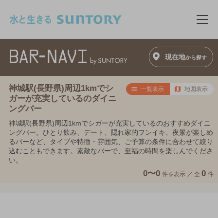
このページの本文へ移動
メニ
現在地
から探す
神城駅(長野県)周辺1kmでシ
一覧表示
地図表示
ガーが充実しているのダイニ
ングバー
神城駅(長野県)周辺1kmでシガーが充実しているのおすすめダイニ
ングバー。ひとり飲み、デート、隠れ家的フンイキ、夜景が楽しめ
るバーなど、タイプや特徴・雰囲気、ご予算の条件に合わせて絞り
込むこともできます。素敵なバーで、至福の時間を楽しんでくださ
い。
0〜0
0
件を表示 ／
全
件