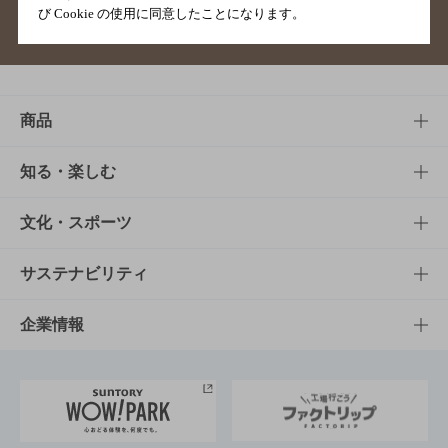
び Cookie の使用に同意したことになります。
サイトマップ
ご意見・ご感想
利用規約
商品
商品TOP
知る・楽しむ
商品一覧
知る・楽しむTOP
文化・スポーツ
商品発売情報
キャンペーン
文化・スポーツTOP
サステナビリティ
栄養成分一覧
工場見学
サントリーホール
サステナビリティTOP
企業情報
お料理・お酒レシピ
サントリー美術館
トップメッセージ
企業情報TOP
地域情報
サントリーサンバーズ大阪
サントリーが考えるサステナビリティ経営
企業概要