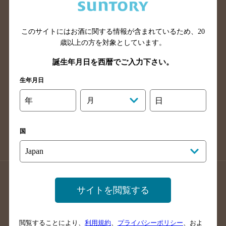
滋賀県のバー検索
和歌山県のバー検索
広島県のバー検索
岡山県のバー検索
山口県のバー検索
鳥取県のバー検索
このサイトにはお酒に関する情報が含まれているため、
20
歳以上の方を対象としています。
島根県のバー検索
徳島県のバー検索
誕生年月日を西暦でご入力下さい。
香川県のバー検索
愛媛県のバー検索
高知県のバー検索
福岡県のバー検索
生年月日
長崎県のバー検索
佐賀県のバー検索
年
月
日
大分県のバー検索
熊本県のバー検索
宮崎県のバー検索
鹿児島県のバー検索
国
沖縄県のバー検索
店舗登録方法のご案内
店舗情報更新方法のご案内
サイトを閲覧する
掲載店舗様ログイン
閲覧することにより、
利用規約
、
プライバシーポリシー
、およ