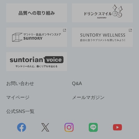
東京サントリーサンゴリアス
ESG情報ポータル
グループ企業一覧
サントリースポーツ
サステナビリティストーリーズ
事業所一覧
採用情報
お問い合わせ
Q&A
マイページ
メールマガジン
公式SNS一覧