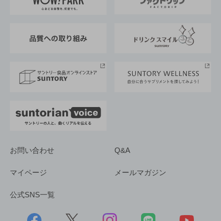
地域情報
サントリーサンバーズ大阪
サントリーが考えるサステナビリティ経営
企業概要
東京サントリーサンゴリアス
ESG情報ポータル
グループ企業一覧
サントリースポーツ
サステナビリティストーリーズ
事業所一覧
採用情報
お問い合わせ
Q&A
マイページ
メールマガジン
公式SNS一覧