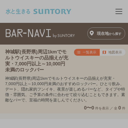
このページの本文へ移動
メニ
現在地
から探す
神城駅(長野県)周辺1kmでモ
一覧表示
地図表示
ルトウイスキーの品揃えが充
実・7,000円以上～10,000円
未満のロックバー
神城駅(長野県)周辺1kmでモルトウイスキーの品揃えが充実・
7,000円以上～10,000円未満のおすすめロックバー。ひとり飲み、
デート、隠れ家的フンイキ、夜景が楽しめるバーなど、タイプや特
徴・雰囲気、ご予算の条件に合わせて絞り込むこともできます。素
敵なバーで、至福の時間を楽しんでください。
0〜0
0
件を表示 ／
全
件