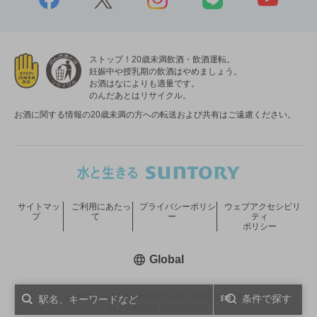
ストップ！20歳未満飲酒・飲酒運転。
妊娠中や授乳期の飲酒はやめましょう。
お酒はなによりも適量です。
のんだあとはリサイクル。
お酒に関する情報の20歳未満の方への転送および共有はご遠慮ください。
サイトマッ
ご利用にあたっ
プライバシーポリシ
ウェブアクセシビリ
プ
て
ー
ティ
ポリシー
新しいウィンドウで開く
Global
COPYRIGHT © SUNTORY HOLDINGS LIMITED.
条件で探す
ALL RIGHTS RESERVED.