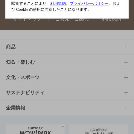
閲覧することにより、
利用規約
、
プライバシーポリシー
、およ
び Cookie の使用に同意したことになります。
サイトマップ
ご意見・ご感想
利用規約
商品
商品TOP
知る・楽しむ
商品一覧
知る・楽しむTOP
文化・スポーツ
商品発売情報
キャンペーン
文化・スポーツTOP
サステナビリティ
栄養成分一覧
工場見学
サントリーホール
サステナビリティTOP
企業情報
お料理・お酒レシピ
サントリー美術館
トップメッセージ
企業情報TOP