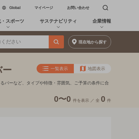
新しいウィンドウで開く
Global
マイページ
お問い合わせ
検索窓を開く
化・スポーツ
サステナビリティ
企業情報
現在地
から探す
バー
一覧表示
地図表示
めるバーなど、タイプや特徴・雰囲気、ご予算の条件に合
0〜0
0
件を表示 ／
全
件