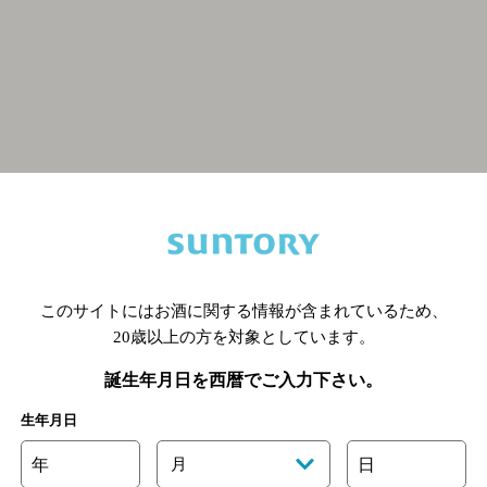
関連ページ
このサイトにはお酒に関する情報が含まれているため、
20歳以上の方を対象としています。
誕生年月日を西暦でご入力下さい。
生年月日
年
月
日