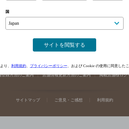
手県のバー検索
宮城県のバー検索
秋田県のバー検索
山形
国
馬県のバー検索
山梨県のバー検索
長野県のバー検索
新潟
埼玉県のバー検索
愛知県のバー検索
静岡県のバー検索
三
井県のバー検索
大阪府のバー検索
京都府のバー検索
兵庫
広島県のバー検索
岡山県のバー検索
山口県のバー検索
鳥
サイトを閲覧する
媛県のバー検索
高知県のバー検索
福岡県のバー検索
長崎
崎県のバー検索
鹿児島県のバー検索
沖縄県のバー検索
より、
利用規約
、
プライバシーポリシー
、および Cookie の使用に同意し
舗登録方法のご案内
店舗情報更新方法のご案内
掲載店舗様ログ
サイトマップ
ご意見・ご感想
利用規約