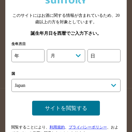
広島県のバー検索
岡山県のバー検索
山口県のバー検索
鳥取県のバー検索
このサイトにはお酒に関する情報が含まれているため、
20
島根県のバー検索
徳島県のバー検索
歳以上の方を対象としています。
香川県のバー検索
愛媛県のバー検索
誕生年月日を西暦でご入力下さい。
高知県のバー検索
福岡県のバー検索
生年月日
長崎県のバー検索
佐賀県のバー検索
年
月
日
大分県のバー検索
熊本県のバー検索
宮崎県のバー検索
鹿児島県のバー検索
国
沖縄県のバー検索
店舗登録方法のご案内
店舗情報更新方法のご案内
サイトを閲覧する
掲載店舗様ログイン
閲覧することにより、
利用規約
、
プライバシーポリシー
、およ