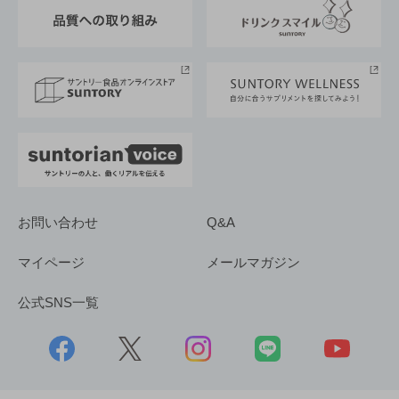
東京サントリーサンゴリアス
ESG情報ポータル
グループ企業一覧
サントリースポーツ
サステナビリティストーリーズ
事業所一覧
採用情報
お問い合わせ
Q&A
マイページ
メールマガジン
公式SNS一覧