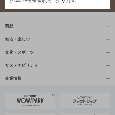
び Cookie の使用に同意したことになります。
サイトマップ
ご意見・ご感想
利用規約
商品
商品TOP
知る・楽しむ
商品一覧
知る・楽しむTOP
文化・スポーツ
商品発売情報
キャンペーン
文化・スポーツTOP
サステナビリティ
栄養成分一覧
工場見学
サントリーホール
サステナビリティTOP
企業情報
お料理・お酒レシピ
サントリー美術館
トップメッセージ
企業情報TOP
地域情報
サントリーサンバーズ大阪
サントリーが考えるサステナビリティ経営
企業概要