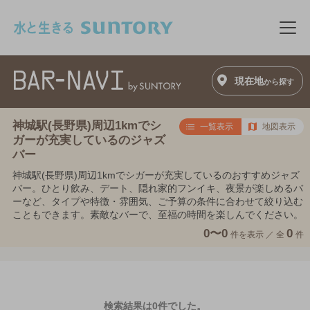
このページの本文へ移動
メニ
現在地
から探す
神城駅(長野県)周辺1kmでシ
一覧表示
地図表示
ガーが充実しているのジャズ
バー
神城駅(長野県)周辺1kmでシガーが充実しているのおすすめジャズ
バー。ひとり飲み、デート、隠れ家的フンイキ、夜景が楽しめるバ
ーなど、タイプや特徴・雰囲気、ご予算の条件に合わせて絞り込む
こともできます。素敵なバーで、至福の時間を楽しんでください。
0〜0
0
件を表示 ／
全
件
検索結果は0件でした。