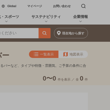
新しいウィンドウで開く
Global
マイページ
お問い合わせ
検索窓を開く
化・スポーツ
サステナビリティ
企業情報
現在地
から探す
バー
一覧表示
地図表示
めるバーなど、タイプや特徴・雰囲気、ご予算の条件に合
0〜0
0
件を表示 ／
全
件