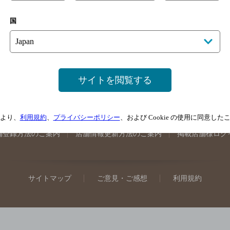
手県のバー検索
宮城県のバー検索
秋田県のバー検索
山形
国
馬県のバー検索
山梨県のバー検索
長野県のバー検索
新潟
埼玉県のバー検索
愛知県のバー検索
静岡県のバー検索
三
井県のバー検索
大阪府のバー検索
京都府のバー検索
兵庫
広島県のバー検索
岡山県のバー検索
山口県のバー検索
鳥
サイトを閲覧する
媛県のバー検索
高知県のバー検索
福岡県のバー検索
長崎
崎県のバー検索
鹿児島県のバー検索
沖縄県のバー検索
より、
利用規約
、
プライバシーポリシー
、および Cookie の使用に同意し
舗登録方法のご案内
店舗情報更新方法のご案内
掲載店舗様ログ
サイトマップ
ご意見・ご感想
利用規約