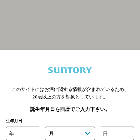
関連ページ
このサイトにはお酒に関する情報が含まれているため、
20歳以上の方を対象としています。
誕生年月日を西暦でご入力下さい。
生年月日
年
月
日