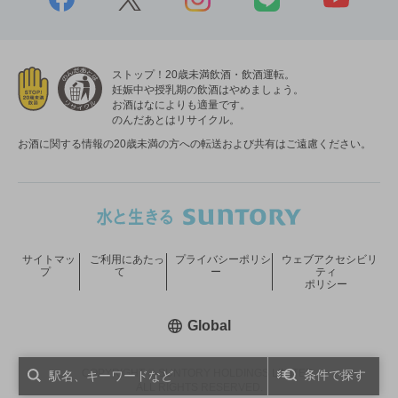
ストップ！20歳未満飲酒・飲酒運転。
妊娠中や授乳期の飲酒はやめましょう。
お酒はなによりも適量です。
のんだあとはリサイクル。
お酒に関する情報の20歳未満の方への転送および共有はご遠慮ください。
サイトマッ
ご利用にあたっ
プライバシーポリシ
ウェブアクセシビリ
プ
て
ー
ティ
ポリシー
新しいウィンドウで開く
Global
COPYRIGHT © SUNTORY HOLDINGS LIMITED.
条件で探す
ALL RIGHTS RESERVED.