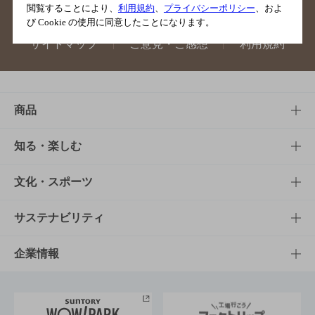
閲覧することにより、
利用規約
、
プライバシーポリシー
、およ
び Cookie の使用に同意したことになります。
サイトマップ
ご意見・ご感想
利用規約
商品
商品TOP
知る・楽しむ
商品一覧
知る・楽しむTOP
文化・スポーツ
商品発売情報
キャンペーン
文化・スポーツTOP
サステナビリティ
栄養成分一覧
工場見学
サントリーホール
サステナビリティTOP
企業情報
お料理・お酒レシピ
サントリー美術館
トップメッセージ
企業情報TOP