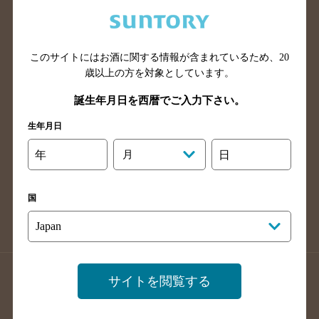
兵庫県のバー検索
奈良県のバー検索
滋賀県のバー検索
和歌山県のバー検索
広島県のバー検索
岡山県のバー検索
このサイトにはお酒に関する情報が含まれているため、
20
山口県のバー検索
鳥取県のバー検索
歳以上の方を対象としています。
島根県のバー検索
徳島県のバー検索
誕生年月日を西暦でご入力下さい。
香川県のバー検索
愛媛県のバー検索
生年月日
高知県のバー検索
福岡県のバー検索
年
月
日
長崎県のバー検索
佐賀県のバー検索
大分県のバー検索
熊本県のバー検索
国
宮崎県のバー検索
鹿児島県のバー検索
沖縄県のバー検索
店舗登録方法のご案内
店舗情報更新方法のご案内
サイトを閲覧する
掲載店舗様ログイン