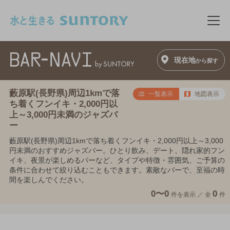
このページの本文へ移動
メニ
現在地
から探す
藪原駅(長野県)周辺1kmで落
一覧表示
地図表示
ち着くフンイキ・2,000円以
上～3,000円未満のジャズバ
ー
藪原駅(長野県)周辺1kmで落ち着くフンイキ・2,000円以上～3,000
円未満のおすすめジャズバー。ひとり飲み、デート、隠れ家的フン
イキ、夜景が楽しめるバーなど、タイプや特徴・雰囲気、ご予算の
条件に合わせて絞り込むこともできます。素敵なバーで、至福の時
間を楽しんでください。
0〜0
0
件を表示 ／
全
件