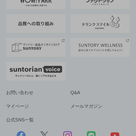
地域情報
サントリーサンバーズ大阪
サントリーが考えるサステナビリティ経営
企業概要
東京サントリーサンゴリアス
ESG情報ポータル
グループ企業一覧
サントリースポーツ
サステナビリティストーリーズ
事業所一覧
採用情報
お問い合わせ
Q&A
マイページ
メールマガジン
公式SNS一覧