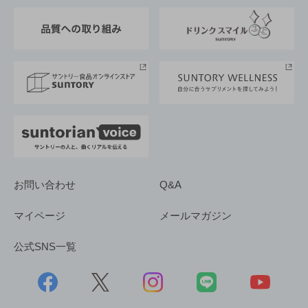
東京サントリーサンゴリアス
ESG情報ポータル
グループ企業一覧
サントリースポーツ
サステナビリティストーリーズ
事業所一覧
採用情報
お問い合わせ
Q&A
マイページ
メールマガジン
公式SNS一覧