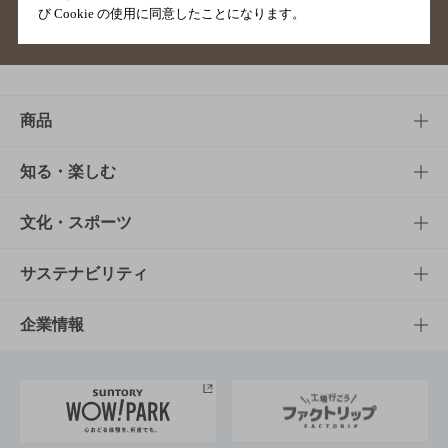
び Cookie の使用に同意したことになります。
サイトマップ
ご意見・ご感想
利用規約
商品
商品TOP
知る・楽しむ
商品一覧
知る・楽しむTOP
文化・スポーツ
商品発売情報
キャンペーン
文化・スポーツTOP
サステナビリティ
栄養成分一覧
工場見学
サントリーホール
サステナビリティTOP
企業情報
お料理・お酒レシピ
サントリー美術館
トップメッセージ
企業情報TOP
地域情報
サントリーサンバーズ大阪
サントリーが考えるサステナビリティ経営
企業概要