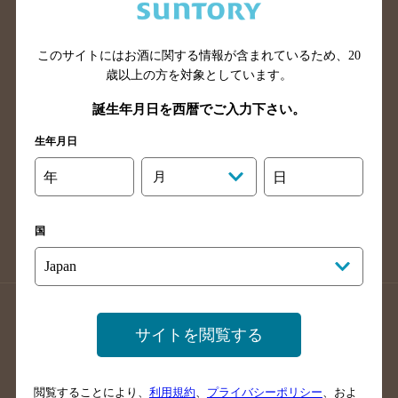
滋賀県のバー検索
和歌山県のバー検索
広島県のバー検索
岡山県のバー検索
山口県のバー検索
鳥取県のバー検索
このサイトにはお酒に関する情報が含まれているため、
20
歳以上の方を対象としています。
島根県のバー検索
徳島県のバー検索
誕生年月日を西暦でご入力下さい。
香川県のバー検索
愛媛県のバー検索
高知県のバー検索
福岡県のバー検索
生年月日
長崎県のバー検索
佐賀県のバー検索
年
月
日
大分県のバー検索
熊本県のバー検索
宮崎県のバー検索
鹿児島県のバー検索
国
沖縄県のバー検索
店舗登録方法のご案内
店舗情報更新方法のご案内
サイトを閲覧する
掲載店舗様ログイン
閲覧することにより、
利用規約
、
プライバシーポリシー
、およ