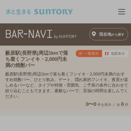
このページの本文へ移動
メニ
現在地
から探す
藪原駅(長野県)周辺1kmで落
一覧表示
地図表示
ち着くフンイキ・2,000円未
満の焼酎バー
藪原駅(長野県)周辺1kmで落ち着くフンイキ・2,000円未満のおす
すめ焼酎バー。ひとり飲み、デート、隠れ家的フンイキ、夜景が楽
しめるバーなど、タイプや特徴・雰囲気、ご予算の条件に合わせて
絞り込むこともできます。素敵なバーで、至福の時間を楽しんでく
ださい。
0〜0
0
件を表示 ／
全
件