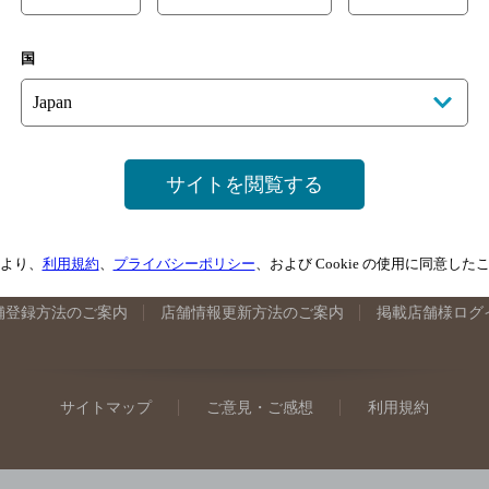
手県のバー検索
宮城県のバー検索
秋田県のバー検索
山形
国
馬県のバー検索
山梨県のバー検索
長野県のバー検索
新潟
埼玉県のバー検索
愛知県のバー検索
静岡県のバー検索
三
井県のバー検索
大阪府のバー検索
京都府のバー検索
兵庫
広島県のバー検索
岡山県のバー検索
山口県のバー検索
鳥
サイトを閲覧する
媛県のバー検索
高知県のバー検索
福岡県のバー検索
長崎
崎県のバー検索
鹿児島県のバー検索
沖縄県のバー検索
より、
利用規約
、
プライバシーポリシー
、および Cookie の使用に同意し
舗登録方法のご案内
店舗情報更新方法のご案内
掲載店舗様ログ
サイトマップ
ご意見・ご感想
利用規約