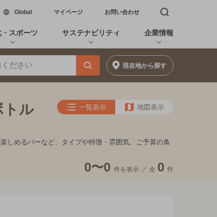
新しいウィンドウで開く
Global
マイページ
お問い合わせ
検索窓を開く
化・スポーツ
サステナビリティ
企業情報
現在地
から探す
ボトル
一覧表示
地図表示
が楽しめるバーなど、タイプや特徴・雰囲気、ご予算の条
0〜0
0
件を表示 ／
全
件