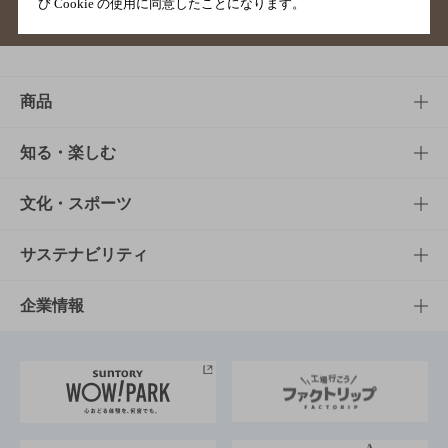
び Cookie の使用に同意したことになります。
サイトマップ
ご意見・ご感想
利用規約
商品
商品TOP
知る・楽しむ
商品一覧
知る・楽しむTOP
文化・スポーツ
商品発売情報
キャンペーン
文化・スポーツTOP
サステナビリティ
栄養成分一覧
工場見学
サントリーホール
サステナビリティTOP
企業情報
お料理・お酒レシピ
サントリー美術館
トップメッセージ
企業情報TOP
地域情報
サントリーサンバーズ大阪
サントリーが考えるサステナビリティ経営
企業概要