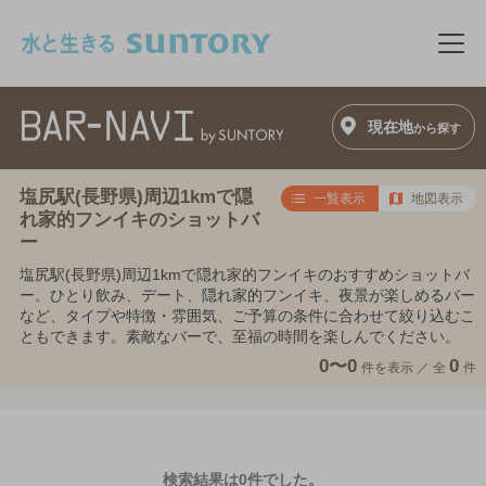
このページの本文へ移動
メニ
現在地
から探す
塩尻駅(長野県)周辺1kmで隠
一覧表示
地図表示
れ家的フンイキのショットバ
ー
塩尻駅(長野県)周辺1kmで隠れ家的フンイキのおすすめショットバ
ー。ひとり飲み、デート、隠れ家的フンイキ、夜景が楽しめるバー
など、タイプや特徴・雰囲気、ご予算の条件に合わせて絞り込むこ
ともできます。素敵なバーで、至福の時間を楽しんでください。
0〜0
0
件を表示 ／
全
件
検索結果は0件でした。