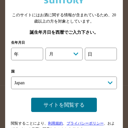
広島県のバー検索
岡山県のバー検索
山口県のバー検索
鳥取県のバー検索
このサイトにはお酒に関する情報が含まれているため、
20
島根県のバー検索
徳島県のバー検索
歳以上の方を対象としています。
香川県のバー検索
愛媛県のバー検索
誕生年月日を西暦でご入力下さい。
高知県のバー検索
福岡県のバー検索
生年月日
長崎県のバー検索
佐賀県のバー検索
年
月
日
大分県のバー検索
熊本県のバー検索
宮崎県のバー検索
鹿児島県のバー検索
国
沖縄県のバー検索
店舗登録方法のご案内
店舗情報更新方法のご案内
サイトを閲覧する
掲載店舗様ログイン
閲覧することにより、
利用規約
、
プライバシーポリシー
、およ