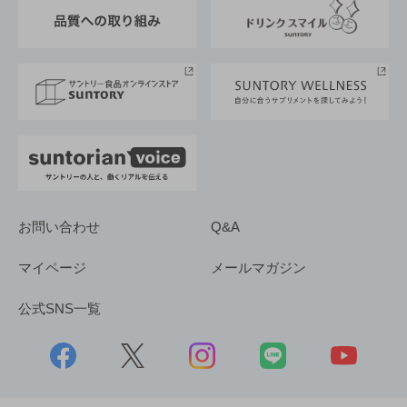
東京サントリーサンゴリアス
ESG情報ポータル
グループ企業一覧
サントリースポーツ
サステナビリティストーリーズ
事業所一覧
採用情報
お問い合わせ
Q&A
マイページ
メールマガジン
公式SNS一覧