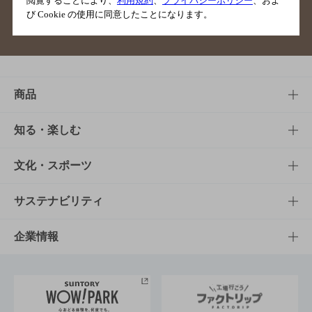
閲覧することにより、
利用規約
、
プライバシーポリシー
、およ
び Cookie の使用に同意したことになります。
サイトマップ
ご意見・ご感想
利用規約
商品
商品TOP
知る・楽しむ
商品一覧
知る・楽しむTOP
文化・スポーツ
商品発売情報
キャンペーン
文化・スポーツTOP
サステナビリティ
栄養成分一覧
工場見学
サントリーホール
サステナビリティTOP
企業情報
お料理・お酒レシピ
サントリー美術館
トップメッセージ
企業情報TOP
地域情報
サントリーサンバーズ大阪
サントリーが考えるサステナビリティ経営
企業概要