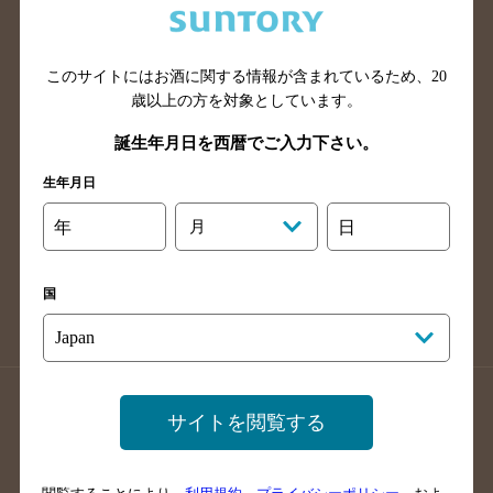
滋賀県のバー検索
和歌山県のバー検索
広島県のバー検索
岡山県のバー検索
このサイトにはお酒に関する情報が含まれているため、
20
山口県のバー検索
鳥取県のバー検索
歳以上の方を対象としています。
島根県のバー検索
徳島県のバー検索
誕生年月日を西暦でご入力下さい。
香川県のバー検索
愛媛県のバー検索
生年月日
高知県のバー検索
福岡県のバー検索
長崎県のバー検索
佐賀県のバー検索
年
月
日
大分県のバー検索
熊本県のバー検索
宮崎県のバー検索
鹿児島県のバー検索
国
沖縄県のバー検索
店舗登録方法のご案内
店舗情報更新方法のご案内
サイトを閲覧する
掲載店舗様ログイン