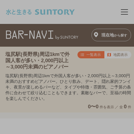
このページの本文へ移動
メニ
現在地
から探す
塩尻駅(長野県)周辺1kmで外
一覧表示
地図表示
国人客が多い・2,000円以上
～3,000円未満のピアノバー
塩尻駅(長野県)周辺1kmで外国人客が多い・2,000円以上～3,000円
未満のおすすめピアノバー。ひとり飲み、デート、隠れ家的フンイ
キ、夜景が楽しめるバーなど、タイプや特徴・雰囲気、ご予算の条
件に合わせて絞り込むこともできます。素敵なバーで、至福の時間
を楽しんでください。
0〜0
0
件を表示 ／
全
件