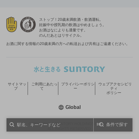
ストップ！20歳未満飲酒・飲酒運転。
妊娠中や授乳期の飲酒はやめましょう。
お酒はなによりも適量です。
のんだあとはリサイクル。
お酒に関する情報の20歳未満の方への転送および共有はご遠慮ください。
サイトマッ
ご利用にあたっ
プライバシーポリシ
ウェブアクセシビリ
プ
て
ー
ティ
ポリシー
新しいウィンドウで開く
Global
COPYRIGHT © SUNTORY HOLDINGS LIMITED.
条件で探す
ALL RIGHTS RESERVED.