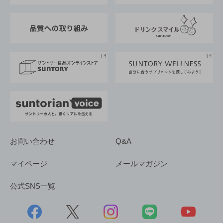
東京サントリーサンゴリアス
ESG情報ポータル
グループ企業一覧
サントリースポーツ
サステナビリティストーリーズ
事業所一覧
採用情報
お問い合わせ
Q&A
マイページ
メールマガジン
公式SNS一覧