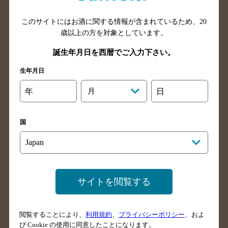
山口県のバー検索
鳥取県のバー検索
このサイトにはお酒に関する情報が含まれているため、
20
島根県のバー検索
徳島県のバー検索
歳以上の方を対象としています。
香川県のバー検索
愛媛県のバー検索
誕生年月日を西暦でご入力下さい。
高知県のバー検索
福岡県のバー検索
生年月日
長崎県のバー検索
佐賀県のバー検索
大分県のバー検索
熊本県のバー検索
年
月
日
宮崎県のバー検索
鹿児島県のバー検索
沖縄県のバー検索
国
店舗登録方法のご案内
店舗情報更新方法のご案内
掲載店舗様ログイン
サイトを閲覧する
閲覧することにより、
利用規約
、
プライバシーポリシー
、およ
サイトマップ
ご意見・ご感想
利用規約
び Cookie の使用に同意したことになります。