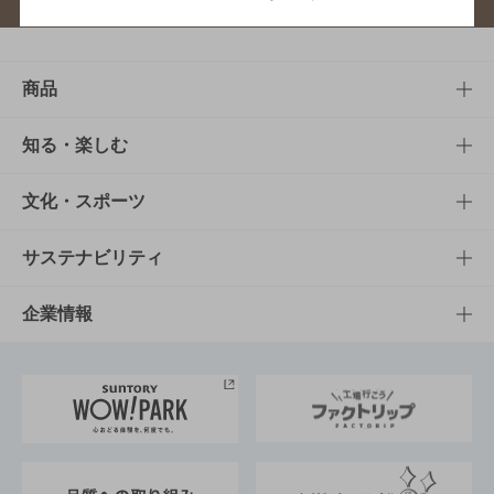
商品
商品TOP
知る・楽しむ
商品一覧
知る・楽しむTOP
文化・スポーツ
商品発売情報
キャンペーン
文化・スポーツTOP
サステナビリティ
栄養成分一覧
工場見学
サントリーホール
サステナビリティTOP
企業情報
お料理・お酒レシピ
サントリー美術館
トップメッセージ
企業情報TOP
地域情報
サントリーサンバーズ大阪
サントリーが考えるサステナビリティ経営
企業概要
東京サントリーサンゴリアス
ESG情報ポータル
グループ企業一覧