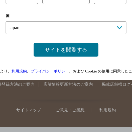
手県のバー検索
宮城県のバー検索
秋田県のバー検索
山形
国
馬県のバー検索
山梨県のバー検索
長野県のバー検索
新潟
埼玉県のバー検索
愛知県のバー検索
静岡県のバー検索
三
井県のバー検索
大阪府のバー検索
京都府のバー検索
兵庫
広島県のバー検索
岡山県のバー検索
山口県のバー検索
鳥
サイトを閲覧する
媛県のバー検索
高知県のバー検索
福岡県のバー検索
長崎
崎県のバー検索
鹿児島県のバー検索
沖縄県のバー検索
より、
利用規約
、
プライバシーポリシー
、および Cookie の使用に同意し
舗登録方法のご案内
店舗情報更新方法のご案内
掲載店舗様ログ
サイトマップ
ご意見・ご感想
利用規約