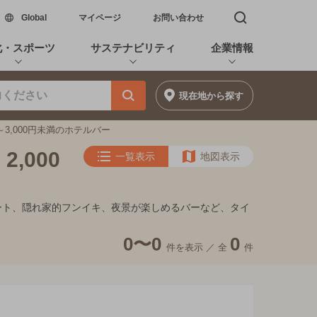
新しいウィンドウで開く
Global
マイページ
お問い合わせ
検索窓を開く
化・スポーツ
サステナビリティ
企業情報
現在地
から探す
～3,000円未満のホテルバー
,000
一覧表示
地図表示
、デート、隠れ家的フンイキ、夜景が楽しめるバーなど、タイ
0〜0
0
件を表示 ／
全
件