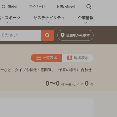
新しいウィンドウで開く
Global
マイページ
お問い合わせ
検索窓を開く
化・スポーツ
サステナビリティ
企業情報
現在地
から探す
一覧表示
地図表示
バーなど、タイプや特徴・雰囲気、ご予算の条件に合わせ
0〜0
0
件を表示 ／
全
件