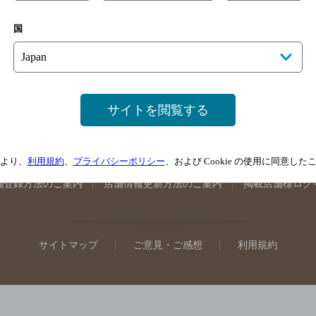
手県のバー検索
宮城県のバー検索
秋田県のバー検索
山形
国
馬県のバー検索
山梨県のバー検索
長野県のバー検索
新潟
埼玉県のバー検索
愛知県のバー検索
静岡県のバー検索
三
井県のバー検索
大阪府のバー検索
京都府のバー検索
兵庫
広島県のバー検索
岡山県のバー検索
山口県のバー検索
鳥
サイトを閲覧する
媛県のバー検索
高知県のバー検索
福岡県のバー検索
長崎
崎県のバー検索
鹿児島県のバー検索
沖縄県のバー検索
より、
利用規約
、
プライバシーポリシー
、および Cookie の使用に同意し
舗登録方法のご案内
店舗情報更新方法のご案内
掲載店舗様ログ
サイトマップ
ご意見・ご感想
利用規約