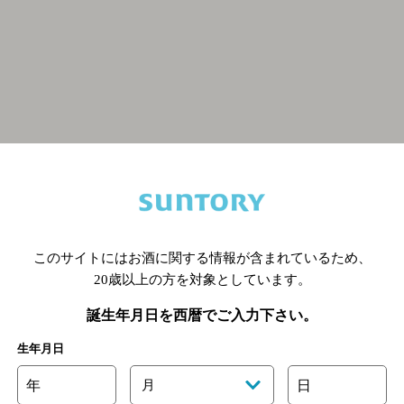
関連ページ
このサイトにはお酒に関する情報が含まれているため、
20歳以上の方を対象としています。
誕生年月日を西暦でご入力下さい。
生年月日
年
月
日