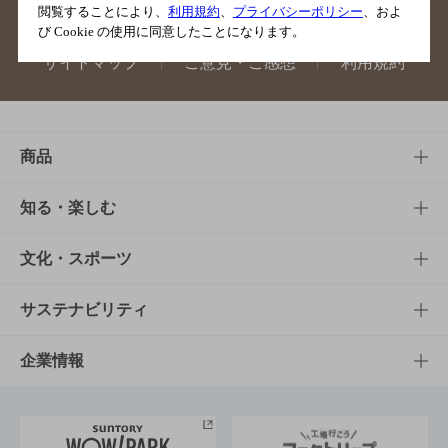
閲覧することにより、
利用規約
、
プライバシーポリシー
、およ
び Cookie の使用に同意したことになります。
サイトマップ
ご意見・ご感想
利用規約
商品
商品TOP
知る・楽しむ
商品一覧
知る・楽しむTOP
文化・スポーツ
商品発売情報
キャンペーン
文化・スポーツTOP
サステナビリティ
栄養成分一覧
工場見学
サントリーホール
サステナビリティTOP
企業情報
お料理・お酒レシピ
サントリー美術館
トップメッセージ
企業情報TOP