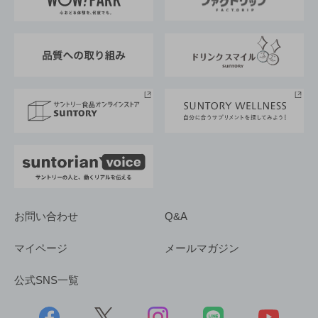
地域情報
サントリーサンバーズ大阪
サントリーが考えるサステナビリティ経営
企業概要
東京サントリーサンゴリアス
ESG情報ポータル
グループ企業一覧
サントリースポーツ
サステナビリティストーリーズ
事業所一覧
採用情報
お問い合わせ
Q&A
マイページ
メールマガジン
公式SNS一覧