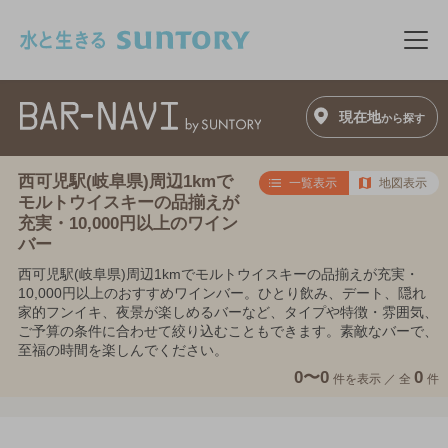
このページの本文へ移動
メニ
現在地
から探す
西可児駅(岐阜県)周辺1kmで
一覧表示
地図表示
モルトウイスキーの品揃えが
充実・10,000円以上のワイン
バー
西可児駅(岐阜県)周辺1kmでモルトウイスキーの品揃えが充実・
10,000円以上のおすすめワインバー。ひとり飲み、デート、隠れ
家的フンイキ、夜景が楽しめるバーなど、タイプや特徴・雰囲気、
ご予算の条件に合わせて絞り込むこともできます。素敵なバーで、
至福の時間を楽しんでください。
0〜0
0
件を表示 ／
全
件