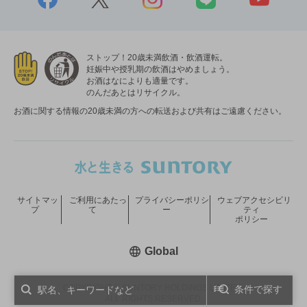
ストップ！20歳未満飲酒・飲酒運転。
妊娠中や授乳期の飲酒はやめましょう。
お酒はなによりも適量です。
のんだあとはリサイクル。
お酒に関する情報の20歳未満の方への転送および共有はご遠慮ください。
サイトマッ
ご利用にあたっ
プライバシーポリシ
ウェブアクセシビリ
プ
て
ー
ティ
ポリシー
新しいウィンドウで開く
Global
COPYRIGHT © SUNTORY HOLDINGS LIMITED.
条件で探す
ALL RIGHTS RESERVED.