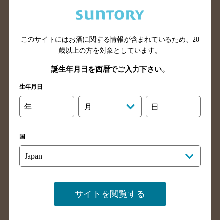
兵庫県のバー検索
奈良県のバー検索
滋賀県のバー検索
和歌山県のバー検索
広島県のバー検索
岡山県のバー検索
このサイトにはお酒に関する情報が含まれているため、
20
山口県のバー検索
鳥取県のバー検索
歳以上の方を対象としています。
島根県のバー検索
徳島県のバー検索
誕生年月日を西暦でご入力下さい。
香川県のバー検索
愛媛県のバー検索
生年月日
高知県のバー検索
福岡県のバー検索
年
月
日
長崎県のバー検索
佐賀県のバー検索
大分県のバー検索
熊本県のバー検索
国
宮崎県のバー検索
鹿児島県のバー検索
沖縄県のバー検索
店舗登録方法のご案内
店舗情報更新方法のご案内
サイトを閲覧する
掲載店舗様ログイン