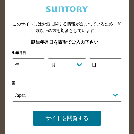
兵庫県のバー検索
奈良県のバー検索
滋賀県のバー検索
和歌山県のバー検索
広島県のバー検索
岡山県のバー検索
このサイトにはお酒に関する情報が含まれているため、
20
山口県のバー検索
鳥取県のバー検索
歳以上の方を対象としています。
島根県のバー検索
徳島県のバー検索
誕生年月日を西暦でご入力下さい。
香川県のバー検索
愛媛県のバー検索
生年月日
高知県のバー検索
福岡県のバー検索
年
月
日
長崎県のバー検索
佐賀県のバー検索
大分県のバー検索
熊本県のバー検索
国
宮崎県のバー検索
鹿児島県のバー検索
沖縄県のバー検索
店舗登録方法のご案内
店舗情報更新方法のご案内
サイトを閲覧する
掲載店舗様ログイン