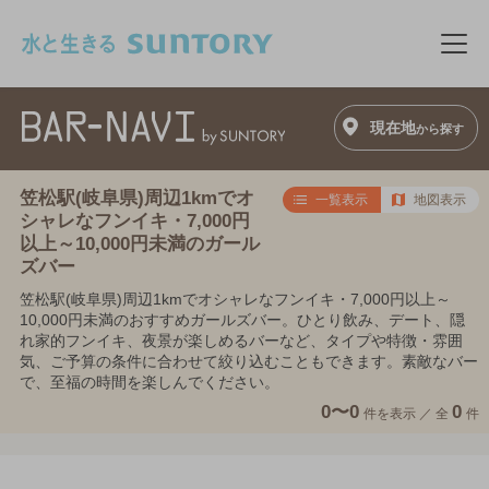
このページの本文へ移動
メニ
現在地
から探す
笠松駅(岐阜県)周辺1kmでオ
一覧表示
地図表示
シャレなフンイキ・7,000円
以上～10,000円未満のガール
ズバー
笠松駅(岐阜県)周辺1kmでオシャレなフンイキ・7,000円以上～
10,000円未満のおすすめガールズバー。ひとり飲み、デート、隠
れ家的フンイキ、夜景が楽しめるバーなど、タイプや特徴・雰囲
気、ご予算の条件に合わせて絞り込むこともできます。素敵なバー
で、至福の時間を楽しんでください。
0〜0
0
件を表示 ／
全
件