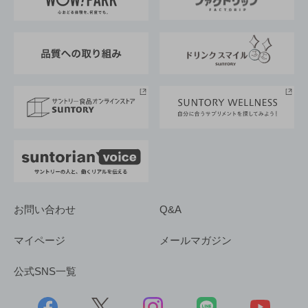
地域情報
サントリーサンバーズ大阪
サントリーが考えるサステナビリティ経営
企業概要
東京サントリーサンゴリアス
ESG情報ポータル
グループ企業一覧
サントリースポーツ
サステナビリティストーリーズ
事業所一覧
採用情報
お問い合わせ
Q&A
マイページ
メールマガジン
公式SNS一覧