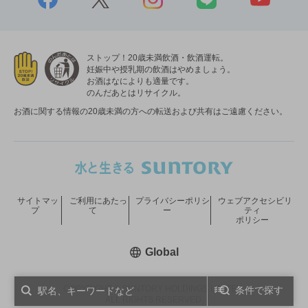
ストップ！20歳未満飲酒・飲酒運転。
妊娠中や授乳期の飲酒はやめましょう。
お酒はなによりも適量です。
のんだあとはリサイクル。
お酒に関する情報の20歳未満の方への転送および共有はご遠慮ください。
サイトマッ
ご利用にあたっ
プライバシーポリシ
ウェブアクセシビリ
プ
て
ー
ティ
ポリシー
新しいウィンドウで開く
Global
COPYRIGHT © SUNTORY HOLDINGS LIMITED.
条件で探す
ALL RIGHTS RESERVED.