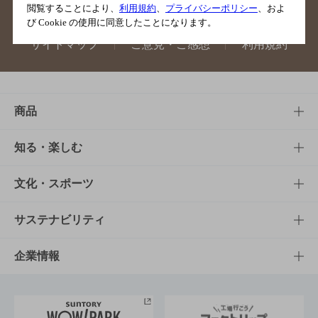
閲覧することにより、
利用規約
、
プライバシーポリシー
、およ
び Cookie の使用に同意したことになります。
サイトマップ
ご意見・ご感想
利用規約
商品
商品TOP
知る・楽しむ
商品一覧
知る・楽しむTOP
文化・スポーツ
商品発売情報
キャンペーン
文化・スポーツTOP
サステナビリティ
栄養成分一覧
工場見学
サントリーホール
サステナビリティTOP
企業情報
お料理・お酒レシピ
サントリー美術館
トップメッセージ
企業情報TOP