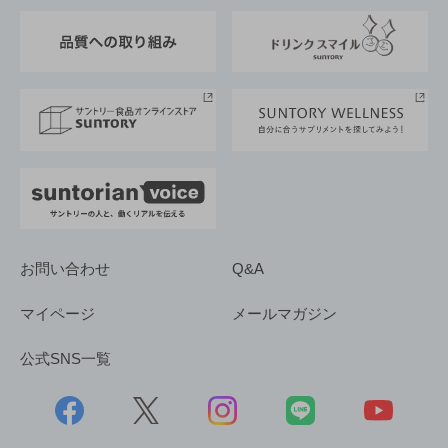
東京サントリーサンゴリアス
ESG情報ポータル
グループ企業一覧
サントリースポーツ
サステナビリティストーリーズ
事業所一覧
採用情報
お問い合わせ
Q&A
マイページ
メールマガジン
公式SNS一覧