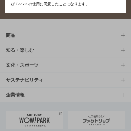
び Cookie の使用に同意したことになります。
サイトマップ
ご意見・ご感想
利用規約
商品
商品TOP
知る・楽しむ
商品一覧
知る・楽しむTOP
文化・スポーツ
商品発売情報
キャンペーン
文化・スポーツTOP
サステナビリティ
栄養成分一覧
工場見学
サントリーホール
サステナビリティTOP
企業情報
お料理・お酒レシピ
サントリー美術館
トップメッセージ
企業情報TOP
地域情報
サントリーサンバーズ大阪
サントリーが考えるサステナビリティ経営
企業概要