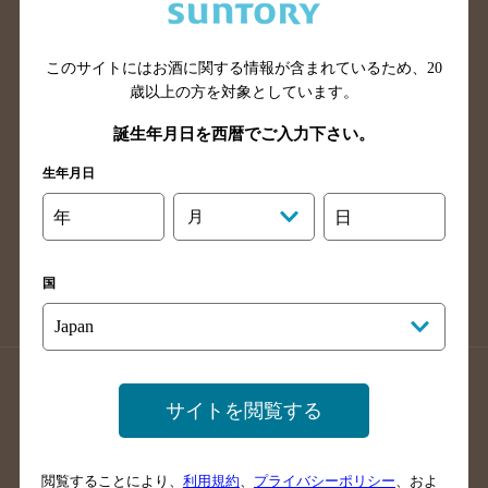
滋賀県のバー検索
和歌山県のバー検索
広島県のバー検索
岡山県のバー検索
山口県のバー検索
鳥取県のバー検索
このサイトにはお酒に関する情報が含まれているため、
20
歳以上の方を対象としています。
島根県のバー検索
徳島県のバー検索
誕生年月日を西暦でご入力下さい。
香川県のバー検索
愛媛県のバー検索
高知県のバー検索
福岡県のバー検索
生年月日
長崎県のバー検索
佐賀県のバー検索
年
月
日
大分県のバー検索
熊本県のバー検索
宮崎県のバー検索
鹿児島県のバー検索
国
沖縄県のバー検索
店舗登録方法のご案内
店舗情報更新方法のご案内
サイトを閲覧する
掲載店舗様ログイン
閲覧することにより、
利用規約
、
プライバシーポリシー
、およ