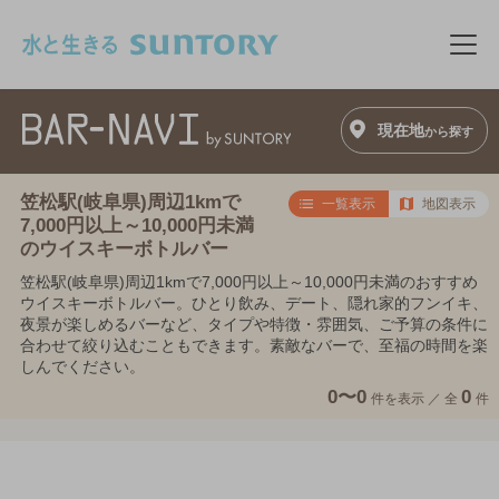
このページの本文へ移動
メニ
現在地
から探す
笠松駅(岐阜県)周辺1kmで
一覧表示
地図表示
7,000円以上～10,000円未満
のウイスキーボトルバー
笠松駅(岐阜県)周辺1kmで7,000円以上～10,000円未満のおすすめ
ウイスキーボトルバー。ひとり飲み、デート、隠れ家的フンイキ、
夜景が楽しめるバーなど、タイプや特徴・雰囲気、ご予算の条件に
合わせて絞り込むこともできます。素敵なバーで、至福の時間を楽
しんでください。
0〜0
0
件を表示 ／
全
件