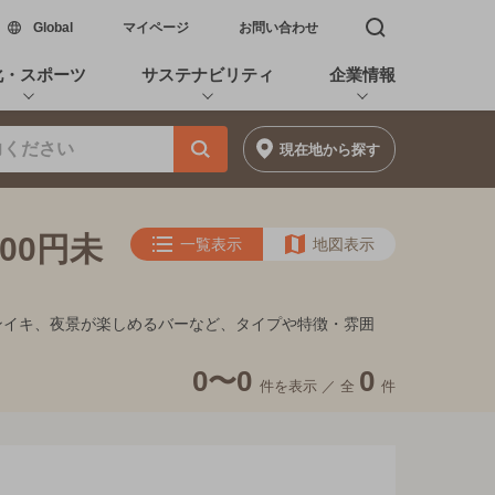
新しいウィンドウで開く
Global
マイページ
お問い合わせ
検索窓を開く
化・スポーツ
サステナビリティ
企業情報
現在地
から探す
00円未
一覧表示
地図表示
的フンイキ、夜景が楽しめるバーなど、タイプや特徴・雰囲
0〜0
0
件を表示 ／
全
件