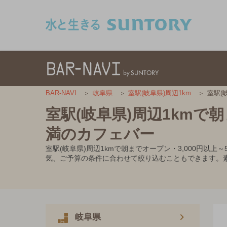
このページの本文へ移動
室駅(
BAR-NAVI
岐阜県
室駅(岐阜県)周辺1km
室駅(岐阜県)周辺1kmで朝
満のカフェバー
室駅(岐阜県)周辺1kmで朝までオープン・3,000円
気、ご予算の条件に合わせて絞り込むこともできます。
岐阜県