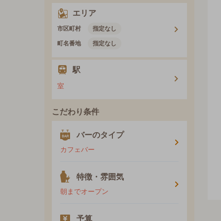
エリア
市区町村
指定なし
町名番地
指定なし
駅
室
こだわり条件
バーのタイプ
カフェバー
特徴・雰囲気
朝までオープン
予算