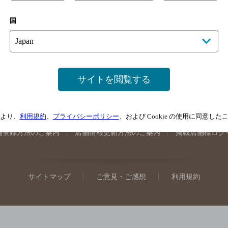
手県のバー検索
宮城県のバー検索
秋田県のバー検索
山形
国
馬県のバー検索
山梨県のバー検索
長野県のバー検索
新潟
埼玉県のバー検索
愛知県のバー検索
静岡県のバー検索
三
井県のバー検索
大阪府のバー検索
京都府のバー検索
兵庫
広島県のバー検索
岡山県のバー検索
山口県のバー検索
鳥
サイトを閲覧する
媛県のバー検索
高知県のバー検索
福岡県のバー検索
長崎
崎県のバー検索
鹿児島県のバー検索
沖縄県のバー検索
より、
利用規約
、
プライバシーポリシー
、および Cookie の使用に同意し
舗登録方法のご案内
店舗情報更新方法のご案内
掲載店舗様ログ
サイトマップ
ご意見・ご感想
利用規約