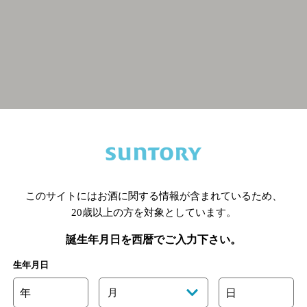
関連ページ
このサイトにはお酒に関する情報が含まれているため、
20歳以上の方を対象としています。
誕生年月日を西暦でご入力下さい。
生年月日
年
月
日