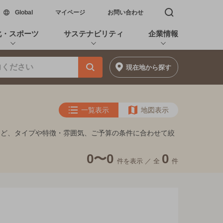
新しいウィンドウで開く
Global
マイページ
お問い合わせ
検索窓を開く
化・スポーツ
サステナビリティ
企業情報
現在地
から探す
一覧表示
地図表示
など、タイプや特徴・雰囲気、ご予算の条件に合わせて絞
0〜0
0
件を表示 ／
全
件