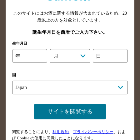
山口県のバー検索
鳥取県のバー検索
このサイトにはお酒に関する情報が含まれているため、
20
島根県のバー検索
徳島県のバー検索
歳以上の方を対象としています。
香川県のバー検索
愛媛県のバー検索
誕生年月日を西暦でご入力下さい。
高知県のバー検索
福岡県のバー検索
生年月日
長崎県のバー検索
佐賀県のバー検索
大分県のバー検索
熊本県のバー検索
年
月
日
宮崎県のバー検索
鹿児島県のバー検索
沖縄県のバー検索
国
店舗登録方法のご案内
店舗情報更新方法のご案内
掲載店舗様ログイン
サイトを閲覧する
閲覧することにより、
利用規約
、
プライバシーポリシー
、およ
サイトマップ
ご意見・ご感想
利用規約
び Cookie の使用に同意したことになります。