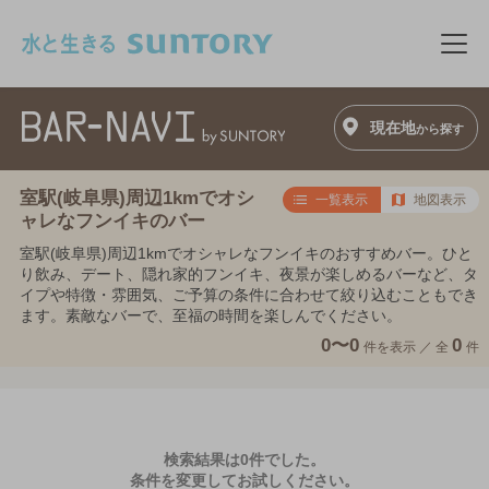
このページの本文へ移動
メニ
現在地
から探す
室駅(岐阜県)周辺1kmでオシ
一覧表示
地図表示
ャレなフンイキのバー
室駅(岐阜県)周辺1kmでオシャレなフンイキのおすすめバー。ひと
り飲み、デート、隠れ家的フンイキ、夜景が楽しめるバーなど、タ
イプや特徴・雰囲気、ご予算の条件に合わせて絞り込むこともでき
ます。素敵なバーで、至福の時間を楽しんでください。
0〜0
0
件を表示 ／
全
件
検索結果は0件でした。
条件を変更してお試しください。