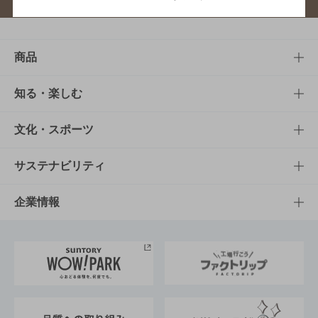
商品
商品TOP
知る・楽しむ
商品一覧
知る・楽しむTOP
文化・スポーツ
商品発売情報
キャンペーン
文化・スポーツTOP
サステナビリティ
栄養成分一覧
工場見学
サントリーホール
サステナビリティTOP
企業情報
お料理・お酒レシピ
サントリー美術館
トップメッセージ
企業情報TOP
地域情報
サントリーサンバーズ大阪
サントリーが考えるサステナビリティ経営
企業概要
東京サントリーサンゴリアス
ESG情報ポータル
グループ企業一覧