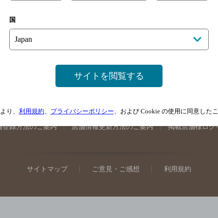
手県のバー検索
宮城県のバー検索
秋田県のバー検索
山形
国
馬県のバー検索
山梨県のバー検索
長野県のバー検索
新潟
埼玉県のバー検索
愛知県のバー検索
静岡県のバー検索
三
井県のバー検索
大阪府のバー検索
京都府のバー検索
兵庫
広島県のバー検索
岡山県のバー検索
山口県のバー検索
鳥
サイトを閲覧する
媛県のバー検索
高知県のバー検索
福岡県のバー検索
長崎
崎県のバー検索
鹿児島県のバー検索
沖縄県のバー検索
より、
利用規約
、
プライバシーポリシー
、および Cookie の使用に同意し
舗登録方法のご案内
店舗情報更新方法のご案内
掲載店舗様ログ
サイトマップ
ご意見・ご感想
利用規約