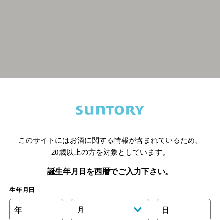
関連ページ
このサイトにはお酒に関する情報が含まれているため、
20歳以上の方を対象としています。
誕生年月日を西暦でご入力下さい。
生年月日
年
月
日