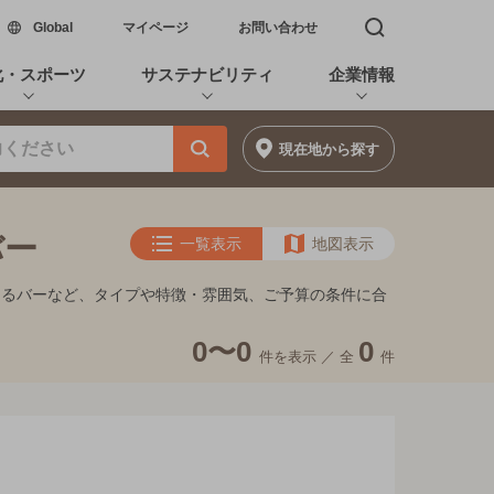
新しいウィンドウで開く
Global
マイページ
お問い合わせ
検索窓を開く
化・スポーツ
サステナビリティ
企業情報
現在地
から探す
バー
一覧表示
地図表示
めるバーなど、タイプや特徴・雰囲気、ご予算の条件に合
0〜0
0
件を表示 ／
全
件