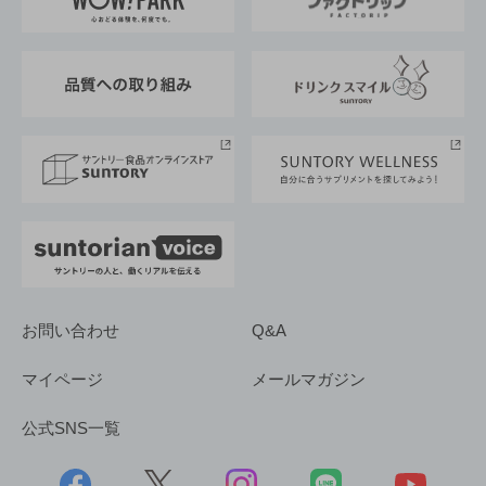
地域情報
サントリーサンバーズ大阪
サントリーが考えるサステナビリティ経営
企業概要
東京サントリーサンゴリアス
ESG情報ポータル
グループ企業一覧
サントリースポーツ
サステナビリティストーリーズ
事業所一覧
採用情報
お問い合わせ
Q&A
マイページ
メールマガジン
公式SNS一覧