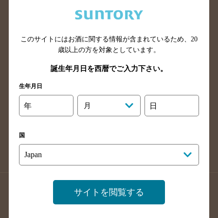
兵庫県のバー検索
奈良県のバー検索
滋賀県のバー検索
和歌山県のバー検索
広島県のバー検索
岡山県のバー検索
このサイトにはお酒に関する情報が含まれているため、
20
山口県のバー検索
鳥取県のバー検索
歳以上の方を対象としています。
島根県のバー検索
徳島県のバー検索
誕生年月日を西暦でご入力下さい。
香川県のバー検索
愛媛県のバー検索
生年月日
高知県のバー検索
福岡県のバー検索
年
月
日
長崎県のバー検索
佐賀県のバー検索
大分県のバー検索
熊本県のバー検索
国
宮崎県のバー検索
鹿児島県のバー検索
沖縄県のバー検索
店舗登録方法のご案内
店舗情報更新方法のご案内
サイトを閲覧する
掲載店舗様ログイン