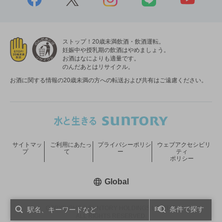
ストップ！20歳未満飲酒・飲酒運転。
妊娠中や授乳期の飲酒はやめましょう。
お酒はなによりも適量です。
のんだあとはリサイクル。
お酒に関する情報の20歳未満の方への転送および共有はご遠慮ください。
サイトマッ
ご利用にあたっ
プライバシーポリシ
ウェブアクセシビリ
プ
て
ー
ティ
ポリシー
新しいウィンドウで開く
Global
COPYRIGHT © SUNTORY HOLDINGS LIMITED.
条件で探す
ALL RIGHTS RESERVED.