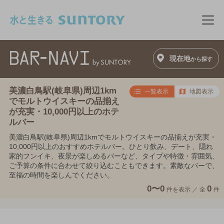
このページの本文へ移動
メニ
現在地
から探す
美濃白鳥駅(岐阜県)周辺1km
一覧表示
地図表示
でモルトウイスキーの品揃え
が充実・10,000円以上のホテ
ルバー
美濃白鳥駅(岐阜県)周辺1kmでモルトウイスキーの品揃えが充実・
10,000円以上のおすすめホテルバー。ひとり飲み、デート、隠れ
家的フンイキ、夜景が楽しめるバーなど、タイプや特徴・雰囲気、
ご予算の条件に合わせて絞り込むこともできます。素敵なバーで、
至福の時間を楽しんでください。
0〜0
0
件を表示 ／
全
件