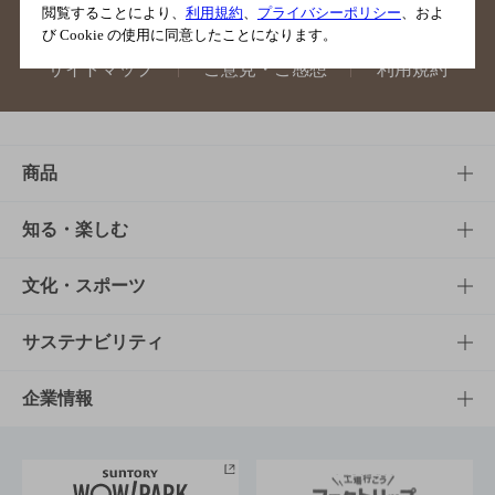
閲覧することにより、
利用規約
、
プライバシーポリシー
、およ
び Cookie の使用に同意したことになります。
サイトマップ
ご意見・ご感想
利用規約
商品
商品TOP
知る・楽しむ
商品一覧
知る・楽しむTOP
文化・スポーツ
商品発売情報
キャンペーン
文化・スポーツTOP
サステナビリティ
栄養成分一覧
工場見学
サントリーホール
サステナビリティTOP
企業情報
お料理・お酒レシピ
サントリー美術館
トップメッセージ
企業情報TOP