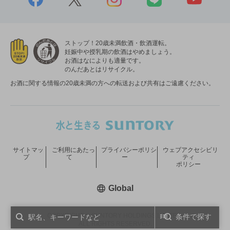
ストップ！20歳未満飲酒・飲酒運転。
妊娠中や授乳期の飲酒はやめましょう。
お酒はなによりも適量です。
のんだあとはリサイクル。
お酒に関する情報の20歳未満の方への転送および共有はご遠慮ください。
サイトマッ
ご利用にあたっ
プライバシーポリシ
ウェブアクセシビリ
プ
て
ー
ティ
ポリシー
新しいウィンドウで開く
Global
COPYRIGHT © SUNTORY HOLDINGS LIMITED.
条件で探す
ALL RIGHTS RESERVED.