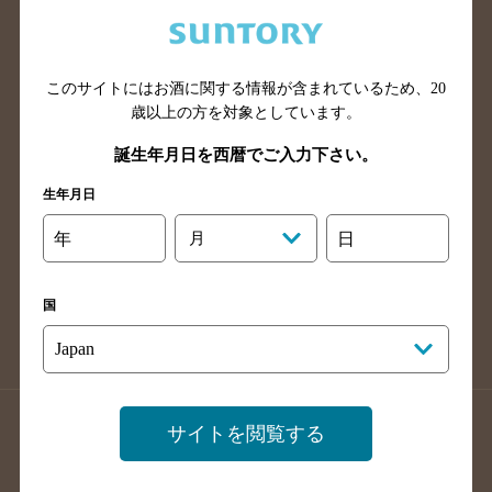
兵庫県のバー検索
奈良県のバー検索
滋賀県のバー検索
和歌山県のバー検索
広島県のバー検索
岡山県のバー検索
このサイトにはお酒に関する情報が含まれているため、
20
山口県のバー検索
鳥取県のバー検索
歳以上の方を対象としています。
島根県のバー検索
徳島県のバー検索
誕生年月日を西暦でご入力下さい。
香川県のバー検索
愛媛県のバー検索
生年月日
高知県のバー検索
福岡県のバー検索
年
月
日
長崎県のバー検索
佐賀県のバー検索
大分県のバー検索
熊本県のバー検索
国
宮崎県のバー検索
鹿児島県のバー検索
沖縄県のバー検索
店舗登録方法のご案内
店舗情報更新方法のご案内
サイトを閲覧する
掲載店舗様ログイン