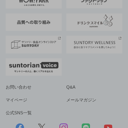
地域情報
サントリーサンバーズ大阪
サントリーが考えるサステナビリティ経営
企業概要
東京サントリーサンゴリアス
ESG情報ポータル
グループ企業一覧
サントリースポーツ
サステナビリティストーリーズ
事業所一覧
採用情報
お問い合わせ
Q&A
マイページ
メールマガジン
公式SNS一覧