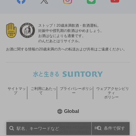
ストップ！20歳未満飲酒・飲酒運転。
妊娠中や授乳期の飲酒はやめましょう。
お酒はなによりも適量です。
のんだあとはリサイクル。
お酒に関する情報の20歳未満の方への転送および共有はご遠慮ください。
サイトマッ
ご利用にあたっ
プライバシーポリシ
ウェブアクセシビリ
プ
て
ー
ティ
ポリシー
新しいウィンドウで開く
Global
COPYRIGHT © SUNTORY HOLDINGS LIMITED.
条件で探す
ALL RIGHTS RESERVED.