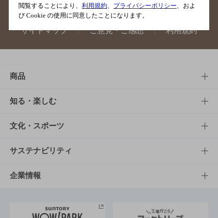
閲覧することにより、
利用規約
、
プライバシーポリシー
、およ
び Cookie の使用に同意したことになります。
サイトマップ
ご意見・ご感想
利用規約
商品
商品TOP
知る・楽しむ
商品一覧
知る・楽しむTOP
文化・スポーツ
商品発売情報
キャンペーン
文化・スポーツTOP
サステナビリティ
栄養成分一覧
工場見学
サントリーホール
サステナビリティTOP
企業情報
お料理・お酒レシピ
サントリー美術館
トップメッセージ
企業情報TOP