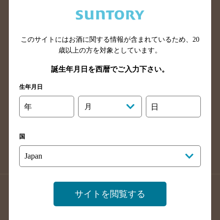
兵庫県のバー検索
奈良県のバー検索
滋賀県のバー検索
和歌山県のバー検索
広島県のバー検索
岡山県のバー検索
このサイトにはお酒に関する情報が含まれているため、
20
山口県のバー検索
鳥取県のバー検索
歳以上の方を対象としています。
島根県のバー検索
徳島県のバー検索
誕生年月日を西暦でご入力下さい。
香川県のバー検索
愛媛県のバー検索
生年月日
高知県のバー検索
福岡県のバー検索
年
月
日
長崎県のバー検索
佐賀県のバー検索
大分県のバー検索
熊本県のバー検索
国
宮崎県のバー検索
鹿児島県のバー検索
沖縄県のバー検索
店舗登録方法のご案内
店舗情報更新方法のご案内
サイトを閲覧する
掲載店舗様ログイン