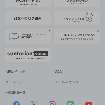
地域情報
サントリーサンバーズ大阪
サントリーが考えるサステナビリティ経営
企業概要
東京サントリーサンゴリアス
ESG情報ポータル
グループ企業一覧
サントリースポーツ
サステナビリティストーリーズ
事業所一覧
採用情報
お問い合わせ
Q&A
マイページ
メールマガジン
公式SNS一覧