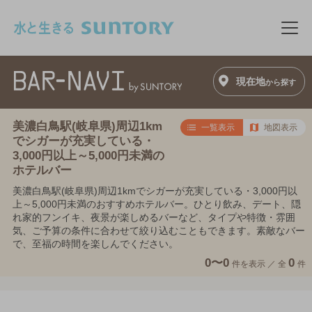
このページの本文へ移動
メニ
現在地
から探す
美濃白鳥駅(岐阜県)周辺1km
一覧表示
地図表示
でシガーが充実している・
3,000円以上～5,000円未満の
ホテルバー
美濃白鳥駅(岐阜県)周辺1kmでシガーが充実している・3,000円以
上～5,000円未満のおすすめホテルバー。ひとり飲み、デート、隠
れ家的フンイキ、夜景が楽しめるバーなど、タイプや特徴・雰囲
気、ご予算の条件に合わせて絞り込むこともできます。素敵なバー
で、至福の時間を楽しんでください。
0〜0
0
件を表示 ／
全
件