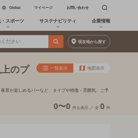
新しいウィンドウで開く
Global
マイページ
お問い合わせ
検索窓を開く
化・スポーツ
サステナビリティ
企業情報
現在地
から探す
以上のプ
一覧表示
地図表示
キ、夜景が楽しめるバーなど、タイプや特徴・雰囲気、ご予
0〜0
0
件を表示 ／
全
件