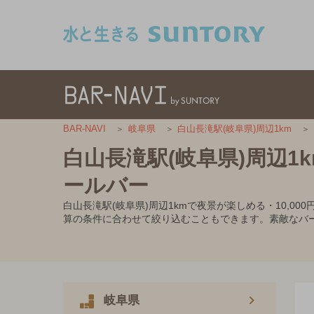
このページの本文へ移動
BAR-NAVI
岐阜県
白山長滝駅(岐阜県)周辺1km
白山長滝駅(岐阜県)周辺1
ールバー
白山長滝駅(岐阜県)周辺1kmで夜景が楽しめる・10,
算の条件に合わせて絞り込むこともできます。素敵なバ
岐阜県