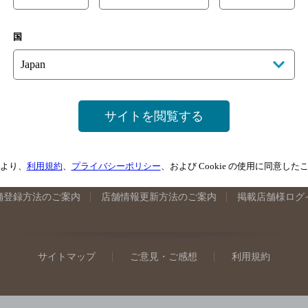
手県のバー検索
宮城県のバー検索
秋田県のバー検索
山形
国
馬県のバー検索
山梨県のバー検索
長野県のバー検索
新潟
埼玉県のバー検索
愛知県のバー検索
静岡県のバー検索
三
井県のバー検索
大阪府のバー検索
京都府のバー検索
兵庫
広島県のバー検索
岡山県のバー検索
山口県のバー検索
鳥
サイトを閲覧する
媛県のバー検索
高知県のバー検索
福岡県のバー検索
長崎
崎県のバー検索
鹿児島県のバー検索
沖縄県のバー検索
より、
利用規約
、
プライバシーポリシー
、および Cookie の使用に同意し
舗登録方法のご案内
店舗情報更新方法のご案内
掲載店舗様ログ
サイトマップ
ご意見・ご感想
利用規約