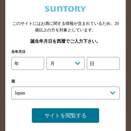
兵庫県のバー検索
奈良県のバー検索
滋賀県のバー検索
和歌山県のバー検索
広島県のバー検索
岡山県のバー検索
このサイトにはお酒に関する情報が含まれているため、
20
山口県のバー検索
鳥取県のバー検索
歳以上の方を対象としています。
島根県のバー検索
徳島県のバー検索
誕生年月日を西暦でご入力下さい。
香川県のバー検索
愛媛県のバー検索
生年月日
高知県のバー検索
福岡県のバー検索
年
月
日
長崎県のバー検索
佐賀県のバー検索
大分県のバー検索
熊本県のバー検索
国
宮崎県のバー検索
鹿児島県のバー検索
沖縄県のバー検索
店舗登録方法のご案内
店舗情報更新方法のご案内
サイトを閲覧する
掲載店舗様ログイン