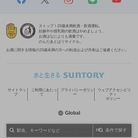
ストップ！20歳未満飲酒・飲酒運転。
妊娠中や授乳期の飲酒はやめましょう。
お酒はなによりも適量です。
のんだあとはリサイクル。
お酒に関する情報の20歳未満の方への転送および共有はご遠慮ください。
サイトマッ
ご利用にあたっ
プライバシーポリシ
ウェブアクセシビリ
プ
て
ー
ティ
ポリシー
新しいウィンドウで開く
Global
COPYRIGHT © SUNTORY HOLDINGS LIMITED.
条件で探す
ALL RIGHTS RESERVED.