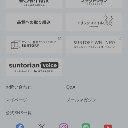
地域情報
サントリーサンバーズ大阪
サントリーが考えるサステナビリティ経営
企業概要
東京サントリーサンゴリアス
ESG情報ポータル
グループ企業一覧
サントリースポーツ
サステナビリティストーリーズ
事業所一覧
採用情報
お問い合わせ
Q&A
マイページ
メールマガジン
公式SNS一覧