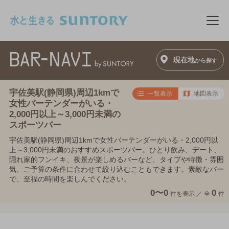
このページの本文へ移動
メニ
現在地
から探す
宇佐美駅(静岡県)周辺1kmで
一覧表示
地図表示
女性バーテンダーがいる・
2,000円以上～3,000円未満の
スポーツバー
宇佐美駅(静岡県)周辺1kmで女性バーテンダーがいる・2,000円以
上～3,000円未満のおすすめスポーツバー。ひとり飲み、デート、
隠れ家的フンイキ、夜景が楽しめるバーなど、タイプや特徴・雰囲
気、ご予算の条件に合わせて絞り込むこともできます。素敵なバー
で、至福の時間を楽しんでください。
0〜0
0
件を表示 ／
全
件