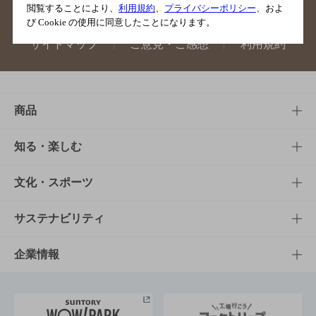
閲覧することにより、
利用規約
、
プライバシーポリシー
、およ
び Cookie の使用に同意したことになります。
サイトマップ
ご意見・ご感想
利用規約
商品
商品TOP
知る・楽しむ
商品一覧
知る・楽しむTOP
文化・スポーツ
商品発売情報
キャンペーン
文化・スポーツTOP
サステナビリティ
栄養成分一覧
工場見学
サントリーホール
サステナビリティTOP
企業情報
お料理・お酒レシピ
サントリー美術館
トップメッセージ
企業情報TOP