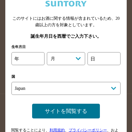
滋賀県のバー検索
和歌山県のバー検索
広島県のバー検索
岡山県のバー検索
山口県のバー検索
鳥取県のバー検索
このサイトにはお酒に関する情報が含まれているため、
20
歳以上の方を対象としています。
島根県のバー検索
徳島県のバー検索
誕生年月日を西暦でご入力下さい。
香川県のバー検索
愛媛県のバー検索
高知県のバー検索
福岡県のバー検索
生年月日
長崎県のバー検索
佐賀県のバー検索
年
月
日
大分県のバー検索
熊本県のバー検索
宮崎県のバー検索
鹿児島県のバー検索
国
沖縄県のバー検索
店舗登録方法のご案内
店舗情報更新方法のご案内
サイトを閲覧する
掲載店舗様ログイン
閲覧することにより、
利用規約
、
プライバシーポリシー
、およ