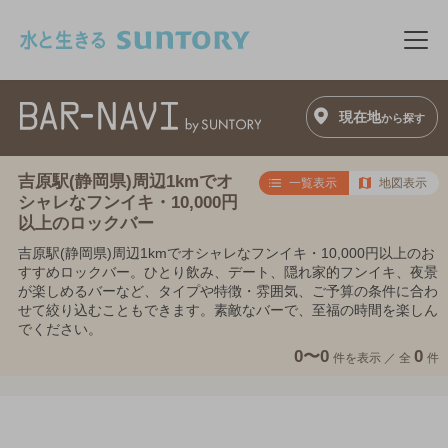
このページの本文へ移動
メニ
現在地
から探す
吉原駅(静岡県)周辺1kmでオ
一覧表示
地図表示
シャレなフンイキ・10,000円
以上のロックバー
吉原駅(静岡県)周辺1kmでオシャレなフンイキ・10,000円以上のお
すすめロックバー。ひとり飲み、デート、隠れ家的フンイキ、夜景
が楽しめるバーなど、タイプや特徴・雰囲気、ご予算の条件に合わ
せて絞り込むこともできます。素敵なバーで、至福の時間を楽しん
でください。
0〜0
0
件を表示 ／
全
件