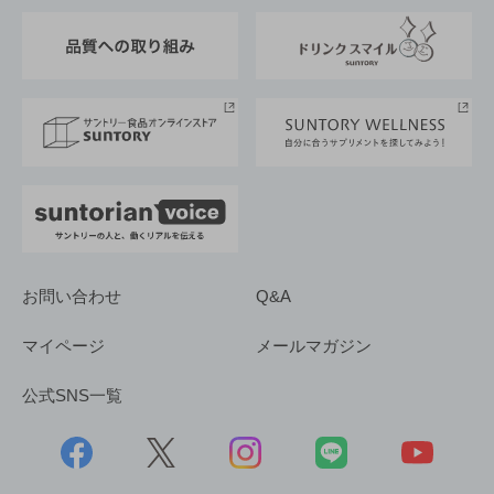
東京サントリーサンゴリアス
ESG情報ポータル
グループ企業一覧
サントリースポーツ
サステナビリティストーリーズ
事業所一覧
採用情報
お問い合わせ
Q&A
マイページ
メールマガジン
公式SNS一覧