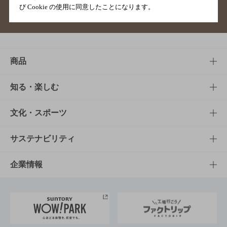
び Cookie の使用に同意したことになります。
サイトマップ
ご意見・ご感想
利用規約
商品
商品TOP
知る・楽しむ
商品一覧
知る・楽しむTOP
文化・スポーツ
商品発売情報
キャンペーン
文化・スポーツTOP
サステナビリティ
栄養成分一覧
工場見学
サントリーホール
サステナビリティTOP
企業情報
お料理・お酒レシピ
サントリー美術館
トップメッセージ
企業情報TOP
地域情報
サントリーサンバーズ大阪
サントリーが考えるサステナビリティ経営
企業概要