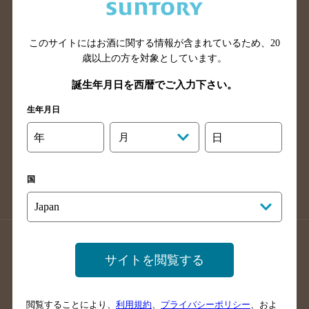
滋賀県のバー検索
和歌山県のバー検索
広島県のバー検索
岡山県のバー検索
山口県のバー検索
鳥取県のバー検索
このサイトにはお酒に関する情報が含まれているため、
20
歳以上の方を対象としています。
島根県のバー検索
徳島県のバー検索
誕生年月日を西暦でご入力下さい。
香川県のバー検索
愛媛県のバー検索
高知県のバー検索
福岡県のバー検索
生年月日
長崎県のバー検索
佐賀県のバー検索
年
月
日
大分県のバー検索
熊本県のバー検索
宮崎県のバー検索
鹿児島県のバー検索
国
沖縄県のバー検索
店舗登録方法のご案内
店舗情報更新方法のご案内
サイトを閲覧する
掲載店舗様ログイン
閲覧することにより、
利用規約
、
プライバシーポリシー
、およ