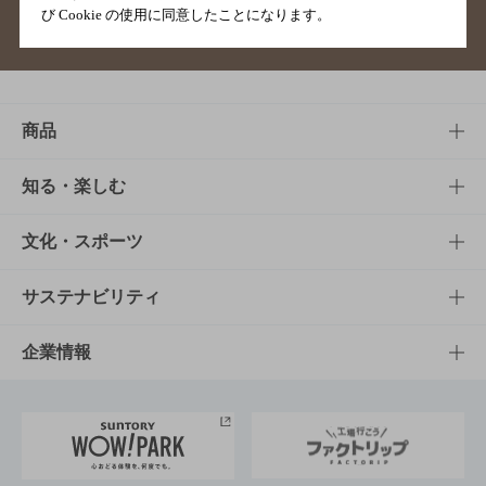
び Cookie の使用に同意したことになります。
サイトマップ
ご意見・ご感想
利用規約
商品
商品TOP
知る・楽しむ
商品一覧
知る・楽しむTOP
文化・スポーツ
商品発売情報
キャンペーン
文化・スポーツTOP
サステナビリティ
栄養成分一覧
工場見学
サントリーホール
サステナビリティTOP
企業情報
お料理・お酒レシピ
サントリー美術館
トップメッセージ
企業情報TOP
地域情報
サントリーサンバーズ大阪
サントリーが考えるサステナビリティ経営
企業概要