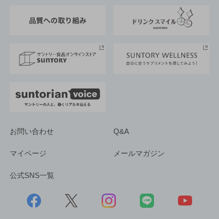
東京サントリーサンゴリアス
ESG情報ポータル
グループ企業一覧
サントリースポーツ
サステナビリティストーリーズ
事業所一覧
採用情報
お問い合わせ
Q&A
マイページ
メールマガジン
公式SNS一覧