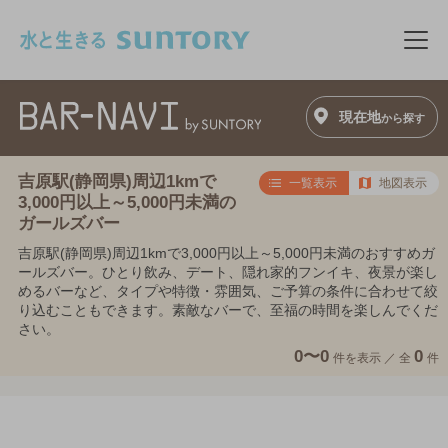
このページの本文へ移動
メニ
現在地
から探す
吉原駅(静岡県)周辺1kmで
一覧表示
地図表示
3,000円以上～5,000円未満の
ガールズバー
吉原駅(静岡県)周辺1kmで3,000円以上～5,000円未満のおすすめガ
ールズバー。ひとり飲み、デート、隠れ家的フンイキ、夜景が楽し
めるバーなど、タイプや特徴・雰囲気、ご予算の条件に合わせて絞
り込むこともできます。素敵なバーで、至福の時間を楽しんでくだ
さい。
0〜0
0
件を表示 ／
全
件