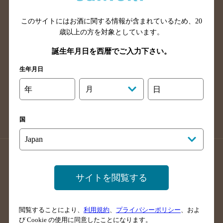
山口県のバー検索
鳥取県のバー検索
このサイトにはお酒に関する情報が含まれているため、
20
島根県のバー検索
徳島県のバー検索
歳以上の方を対象としています。
香川県のバー検索
愛媛県のバー検索
誕生年月日を西暦でご入力下さい。
高知県のバー検索
福岡県のバー検索
生年月日
長崎県のバー検索
佐賀県のバー検索
大分県のバー検索
熊本県のバー検索
年
月
日
宮崎県のバー検索
鹿児島県のバー検索
沖縄県のバー検索
国
店舗登録方法のご案内
店舗情報更新方法のご案内
掲載店舗様ログイン
サイトを閲覧する
閲覧することにより、
利用規約
、
プライバシーポリシー
、およ
サイトマップ
ご意見・ご感想
利用規約
び Cookie の使用に同意したことになります。