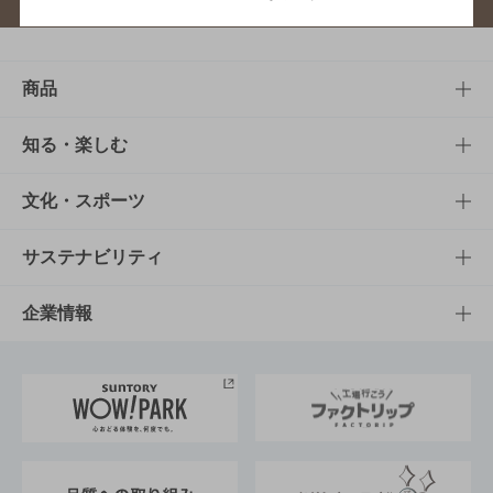
商品
商品TOP
知る・楽しむ
商品一覧
知る・楽しむTOP
文化・スポーツ
商品発売情報
キャンペーン
文化・スポーツTOP
サステナビリティ
栄養成分一覧
工場見学
サントリーホール
サステナビリティTOP
企業情報
お料理・お酒レシピ
サントリー美術館
トップメッセージ
企業情報TOP
地域情報
サントリーサンバーズ大阪
サントリーが考えるサステナビリティ経営
企業概要
東京サントリーサンゴリアス
ESG情報ポータル
グループ企業一覧