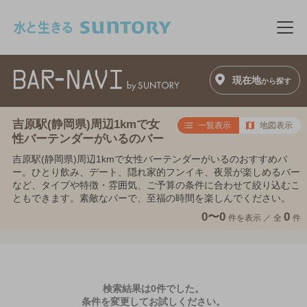
このページの本文へ移動
メニ
現在地
から探す
吉原駅(静岡県)周辺1kmで女
一覧表示
地図表示
性バーテンダーがいるのバー
吉原駅(静岡県)周辺1kmで女性バーテンダーがいるのおすすめバ
ー。ひとり飲み、デート、隠れ家的フンイキ、夜景が楽しめるバー
など、タイプや特徴・雰囲気、ご予算の条件に合わせて絞り込むこ
ともできます。素敵なバーで、至福の時間を楽しんでください。
0〜0
0
件を表示 ／
全
件
検索結果は0件でした。
条件を変更してお試しください。