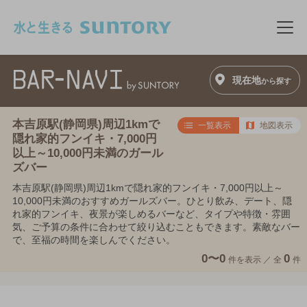
このページの本文へ移動
メニ
現在地
から探す
本吉原駅(静岡県)周辺1kmで
一覧表示
地図表示
隠れ家的フンイキ・7,000円
以上～10,000円未満のガール
ズバー
本吉原駅(静岡県)周辺1kmで隠れ家的フンイキ・7,000円以上～
10,000円未満のおすすめガールズバー。ひとり飲み、デート、隠
れ家的フンイキ、夜景が楽しめるバーなど、タイプや特徴・雰囲
気、ご予算の条件に合わせて絞り込むこともできます。素敵なバー
で、至福の時間を楽しんでください。
0〜0
0
件を表示 ／
全
件