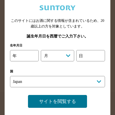
兵庫県のバー検索
奈良県のバー検索
滋賀県のバー検索
和歌山県のバー検索
広島県のバー検索
岡山県のバー検索
このサイトにはお酒に関する情報が含まれているため、
20
山口県のバー検索
鳥取県のバー検索
歳以上の方を対象としています。
島根県のバー検索
徳島県のバー検索
誕生年月日を西暦でご入力下さい。
香川県のバー検索
愛媛県のバー検索
生年月日
高知県のバー検索
福岡県のバー検索
年
月
日
長崎県のバー検索
佐賀県のバー検索
大分県のバー検索
熊本県のバー検索
国
宮崎県のバー検索
鹿児島県のバー検索
沖縄県のバー検索
店舗登録方法のご案内
店舗情報更新方法のご案内
サイトを閲覧する
掲載店舗様ログイン