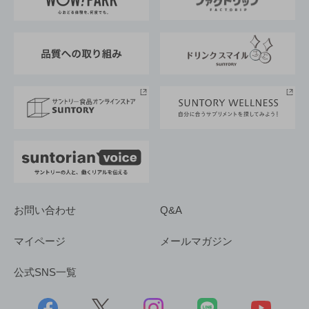
地域情報
サントリーサンバーズ大阪
サントリーが考えるサステナビリティ経営
企業概要
東京サントリーサンゴリアス
ESG情報ポータル
グループ企業一覧
サントリースポーツ
サステナビリティストーリーズ
事業所一覧
採用情報
お問い合わせ
Q&A
マイページ
メールマガジン
公式SNS一覧