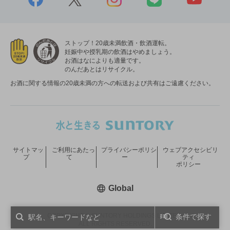
ストップ！20歳未満飲酒・飲酒運転。
妊娠中や授乳期の飲酒はやめましょう。
お酒はなによりも適量です。
のんだあとはリサイクル。
お酒に関する情報の20歳未満の方への転送および共有はご遠慮ください。
サイトマッ
ご利用にあたっ
プライバシーポリシ
ウェブアクセシビリ
プ
て
ー
ティ
ポリシー
新しいウィンドウで開く
Global
COPYRIGHT © SUNTORY HOLDINGS LIMITED.
条件で探す
ALL RIGHTS RESERVED.