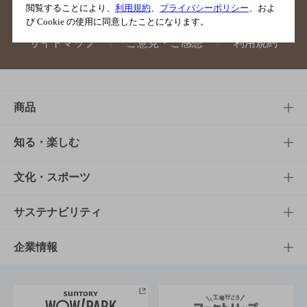
閲覧することにより、
利用規約
、
プライバシーポリシー
、およ
び Cookie の使用に同意したことになります。
サイトマップ
ご意見・ご感想
利用規約
商品
商品TOP
知る・楽しむ
商品一覧
知る・楽しむTOP
文化・スポーツ
商品発売情報
キャンペーン
文化・スポーツTOP
サステナビリティ
栄養成分一覧
工場見学
サントリーホール
サステナビリティTOP
企業情報
お料理・お酒レシピ
サントリー美術館
トップメッセージ
企業情報TOP