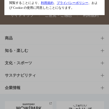
閲覧することにより、
利用規約
、
プライバシーポリシー
、およ
び Cookie の使用に同意したことになります。
サイトマップ
ご意見・ご感想
利用規約
商品
商品TOP
知る・楽しむ
商品一覧
知る・楽しむTOP
文化・スポーツ
商品発売情報
キャンペーン
文化・スポーツTOP
サステナビリティ
栄養成分一覧
工場見学
サントリーホール
サステナビリティTOP
企業情報
お料理・お酒レシピ
サントリー美術館
トップメッセージ
企業情報TOP