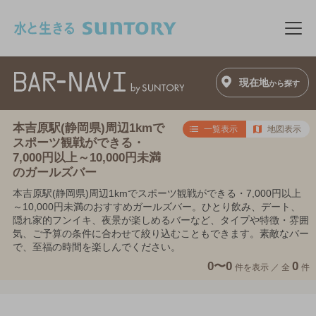
このページの本文へ移動
メニ
現在地
から探す
本吉原駅(静岡県)周辺1kmで
一覧表示
地図表示
スポーツ観戦ができる・
7,000円以上～10,000円未満
のガールズバー
本吉原駅(静岡県)周辺1kmでスポーツ観戦ができる・7,000円以上
～10,000円未満のおすすめガールズバー。ひとり飲み、デート、
隠れ家的フンイキ、夜景が楽しめるバーなど、タイプや特徴・雰囲
気、ご予算の条件に合わせて絞り込むこともできます。素敵なバー
で、至福の時間を楽しんでください。
0〜0
0
件を表示 ／
全
件