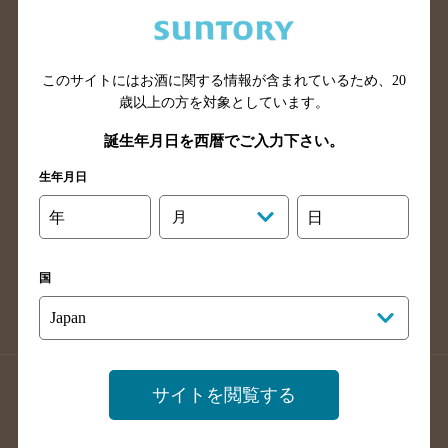
兵庫県のバー検索
奈良県のバー検索
滋賀県のバー検索
和歌山県のバー検索
広島県のバー検索
岡山県のバー検索
このサイトにはお酒に関する情報が含まれているため、
20
山口県のバー検索
鳥取県のバー検索
歳以上の方を対象としています。
島根県のバー検索
徳島県のバー検索
誕生年月日を西暦でご入力下さい。
香川県のバー検索
愛媛県のバー検索
生年月日
高知県のバー検索
福岡県のバー検索
年
月
日
長崎県のバー検索
佐賀県のバー検索
大分県のバー検索
熊本県のバー検索
国
宮崎県のバー検索
鹿児島県のバー検索
沖縄県のバー検索
店舗登録方法のご案内
店舗情報更新方法のご案内
サイトを閲覧する
掲載店舗様ログイン