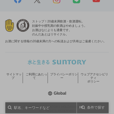
ストップ！20歳未満飲酒・飲酒運転。
妊娠中や授乳期の飲酒はやめましょう。
お酒はなによりも適量です。
のんだあとはリサイクル。
お酒に関する情報の20歳未満の方への転送および共有はご遠慮ください。
サイトマッ
ご利用にあたっ
プライバシーポリシ
ウェブアクセシビリ
プ
て
ー
ティ
ポリシー
新しいウィンドウで開く
Global
COPYRIGHT © SUNTORY HOLDINGS LIMITED.
条件で探す
ALL RIGHTS RESERVED.