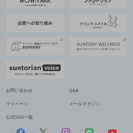
地域情報
サントリーサンバーズ大阪
サントリーが考えるサステナビリティ経営
企業概要
東京サントリーサンゴリアス
ESG情報ポータル
グループ企業一覧
サントリースポーツ
サステナビリティストーリーズ
事業所一覧
採用情報
お問い合わせ
Q&A
マイページ
メールマガジン
公式SNS一覧