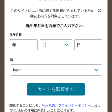
山口県のバー検索
鳥取県のバー検索
このサイトにはお酒に関する情報が含まれているため、
20
島根県のバー検索
徳島県のバー検索
歳以上の方を対象としています。
香川県のバー検索
愛媛県のバー検索
誕生年月日を西暦でご入力下さい。
高知県のバー検索
福岡県のバー検索
生年月日
長崎県のバー検索
佐賀県のバー検索
大分県のバー検索
熊本県のバー検索
年
月
日
宮崎県のバー検索
鹿児島県のバー検索
沖縄県のバー検索
国
店舗登録方法のご案内
店舗情報更新方法のご案内
掲載店舗様ログイン
サイトを閲覧する
閲覧することにより、
利用規約
、
プライバシーポリシー
、およ
サイトマップ
ご意見・ご感想
利用規約
び Cookie の使用に同意したことになります。