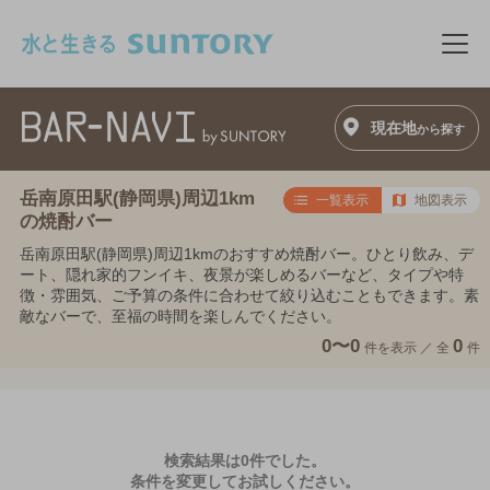
このページの本文へ移動
メニ
現在地
から探す
岳南原田駅(静岡県)周辺1km
一覧表示
地図表示
の焼酎バー
岳南原田駅(静岡県)周辺1kmのおすすめ焼酎バー。ひとり飲み、デ
ート、隠れ家的フンイキ、夜景が楽しめるバーなど、タイプや特
徴・雰囲気、ご予算の条件に合わせて絞り込むこともできます。素
敵なバーで、至福の時間を楽しんでください。
0〜0
0
件を表示 ／
全
件
検索結果は0件でした。
条件を変更してお試しください。