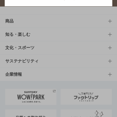
商品
商品TOP
知る・楽しむ
商品一覧
知る・楽しむTOP
文化・スポーツ
商品発売情報
キャンペーン
文化・スポーツTOP
サステナビリティ
栄養成分一覧
工場見学
サントリーホール
サステナビリティTOP
企業情報
お料理・お酒レシピ
サントリー美術館
トップメッセージ
企業情報TOP
地域情報
サントリーサンバーズ大阪
サントリーが考えるサステナビリティ経営
企業概要
東京サントリーサンゴリアス
ESG情報ポータル
グループ企業一覧