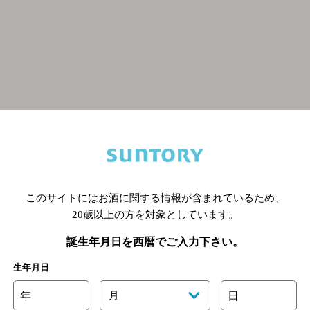
関連ページ
このサイトにはお酒に関する情報が含まれているため、
20歳以上の方を対象としています。
誕生年月日を西暦でご入力下さい。
生年月日
年
月
日