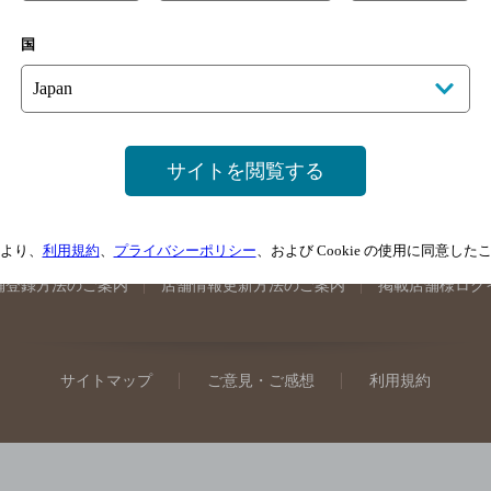
手県のバー検索
宮城県のバー検索
秋田県のバー検索
山形
国
馬県のバー検索
山梨県のバー検索
長野県のバー検索
新潟
埼玉県のバー検索
愛知県のバー検索
静岡県のバー検索
三
井県のバー検索
大阪府のバー検索
京都府のバー検索
兵庫
広島県のバー検索
岡山県のバー検索
山口県のバー検索
鳥
サイトを閲覧する
媛県のバー検索
高知県のバー検索
福岡県のバー検索
長崎
崎県のバー検索
鹿児島県のバー検索
沖縄県のバー検索
より、
利用規約
、
プライバシーポリシー
、および Cookie の使用に同意し
舗登録方法のご案内
店舗情報更新方法のご案内
掲載店舗様ログ
サイトマップ
ご意見・ご感想
利用規約