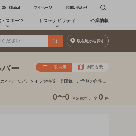
新しいウィンドウで開く
Global
マイページ
お問い合わせ
検索窓を開く
化・スポーツ
サステナビリティ
企業情報
現在地
から探す
ルバー
一覧表示
地図表示
しめるバーなど、タイプや特徴・雰囲気、ご予算の条件に
0〜0
0
件を表示 ／
全
件