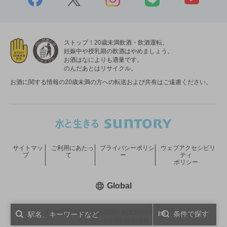
ストップ！20歳未満飲酒・飲酒運転。
妊娠中や授乳期の飲酒はやめましょう。
お酒はなによりも適量です。
のんだあとはリサイクル。
お酒に関する情報の20歳未満の方への転送および共有はご遠慮ください。
サイトマッ
ご利用にあたっ
プライバシーポリシ
ウェブアクセシビリ
プ
て
ー
ティ
ポリシー
新しいウィンドウで開く
Global
COPYRIGHT © SUNTORY HOLDINGS LIMITED.
条件で探す
ALL RIGHTS RESERVED.