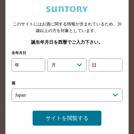
兵庫県のバー検索
奈良県のバー検索
滋賀県のバー検索
和歌山県のバー検索
広島県のバー検索
岡山県のバー検索
このサイトにはお酒に関する情報が含まれているため、
20
山口県のバー検索
鳥取県のバー検索
歳以上の方を対象としています。
島根県のバー検索
徳島県のバー検索
誕生年月日を西暦でご入力下さい。
香川県のバー検索
愛媛県のバー検索
生年月日
高知県のバー検索
福岡県のバー検索
年
月
日
長崎県のバー検索
佐賀県のバー検索
大分県のバー検索
熊本県のバー検索
国
宮崎県のバー検索
鹿児島県のバー検索
沖縄県のバー検索
店舗登録方法のご案内
店舗情報更新方法のご案内
サイトを閲覧する
掲載店舗様ログイン