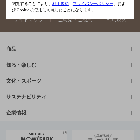
閲覧することにより、
利用規約
、
プライバシーポリシー
、およ
び Cookie の使用に同意したことになります。
サイトマップ
ご意見・ご感想
利用規約
商品
商品TOP
知る・楽しむ
商品一覧
知る・楽しむTOP
文化・スポーツ
商品発売情報
キャンペーン
文化・スポーツTOP
サステナビリティ
栄養成分一覧
工場見学
サントリーホール
サステナビリティTOP
企業情報
お料理・お酒レシピ
サントリー美術館
トップメッセージ
企業情報TOP