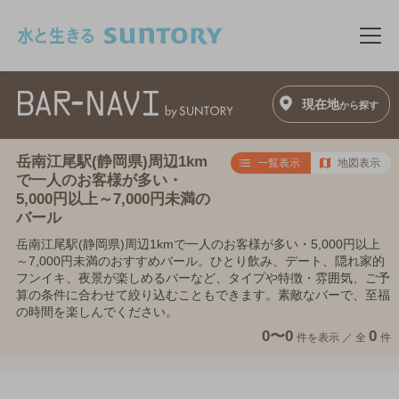
このページの本文へ移動
メニ
現在地
から探す
岳南江尾駅(静岡県)周辺1km
一覧表示
地図表示
で一人のお客様が多い・
5,000円以上～7,000円未満の
バール
岳南江尾駅(静岡県)周辺1kmで一人のお客様が多い・5,000円以上
～7,000円未満のおすすめバール。ひとり飲み、デート、隠れ家的
フンイキ、夜景が楽しめるバーなど、タイプや特徴・雰囲気、ご予
算の条件に合わせて絞り込むこともできます。素敵なバーで、至福
の時間を楽しんでください。
0〜0
0
件を表示 ／
全
件