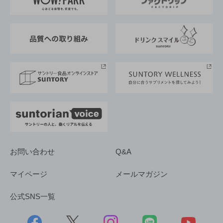
地域情報
サントリーサンバーズ大阪
サントリーが考えるサステナビリティ経営
企業概要
東京サントリーサンゴリアス
ESG情報ポータル
グループ企業一覧
サントリースポーツ
サステナビリティストーリーズ
事業所一覧
採用情報
お問い合わせ
Q&A
マイページ
メールマガジン
公式SNS一覧