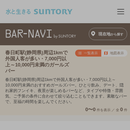
このページの本文へ移動
メニ
現在地
から探す
春日町駅(静岡県)周辺1kmで
一覧表示
地図表示
外国人客が多い・7,000円以
上～10,000円未満のガールズ
バー
春日町駅(静岡県)周辺1kmで外国人客が多い・7,000円以上～
10,000円未満のおすすめガールズバー。ひとり飲み、デート、隠
れ家的フンイキ、夜景が楽しめるバーなど、タイプや特徴・雰囲
気、ご予算の条件に合わせて絞り込むこともできます。素敵なバー
で、至福の時間を楽しんでください。
0〜0
0
件を表示 ／
全
件