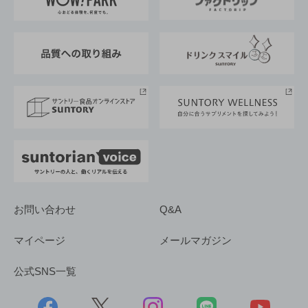
地域情報
サントリーサンバーズ大阪
サントリーが考えるサステナビリティ経営
企業概要
東京サントリーサンゴリアス
ESG情報ポータル
グループ企業一覧
サントリースポーツ
サステナビリティストーリーズ
事業所一覧
採用情報
お問い合わせ
Q&A
マイページ
メールマガジン
公式SNS一覧