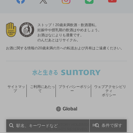
ストップ！20歳未満飲酒・飲酒運転。
妊娠中や授乳期の飲酒はやめましょう。
お酒はなによりも適量です。
のんだあとはリサイクル。
お酒に関する情報の20歳未満の方への転送および共有はご遠慮ください。
サイトマッ
ご利用にあたっ
プライバシーポリシ
ウェブアクセシビリ
プ
て
ー
ティ
ポリシー
新しいウィンドウで開く
Global
COPYRIGHT © SUNTORY HOLDINGS LIMITED.
条件で探す
ALL RIGHTS RESERVED.