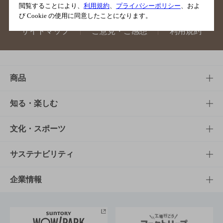
閲覧することにより、
利用規約
、
プライバシーポリシー
、およ
び Cookie の使用に同意したことになります。
サイトマップ
ご意見・ご感想
利用規約
商品
商品TOP
知る・楽しむ
商品一覧
知る・楽しむTOP
文化・スポーツ
商品発売情報
キャンペーン
文化・スポーツTOP
サステナビリティ
栄養成分一覧
工場見学
サントリーホール
サステナビリティTOP
企業情報
お料理・お酒レシピ
サントリー美術館
トップメッセージ
企業情報TOP