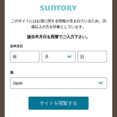
兵庫県のバー検索
奈良県のバー検索
滋賀県のバー検索
和歌山県のバー検索
広島県のバー検索
岡山県のバー検索
このサイトにはお酒に関する情報が含まれているため、
20
山口県のバー検索
鳥取県のバー検索
歳以上の方を対象としています。
島根県のバー検索
徳島県のバー検索
誕生年月日を西暦でご入力下さい。
香川県のバー検索
愛媛県のバー検索
生年月日
高知県のバー検索
福岡県のバー検索
年
月
日
長崎県のバー検索
佐賀県のバー検索
大分県のバー検索
熊本県のバー検索
国
宮崎県のバー検索
鹿児島県のバー検索
沖縄県のバー検索
店舗登録方法のご案内
店舗情報更新方法のご案内
サイトを閲覧する
掲載店舗様ログイン