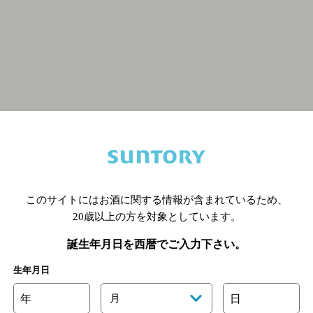
関連ページ
このサイトにはお酒に関する情報が含まれているため、
20歳以上の方を対象としています。
誕生年月日を西暦でご入力下さい。
生年月日
年
月
日