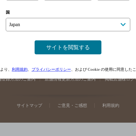
手県のバー検索
宮城県のバー検索
秋田県のバー検索
山形
国
馬県のバー検索
山梨県のバー検索
長野県のバー検索
新潟
埼玉県のバー検索
愛知県のバー検索
静岡県のバー検索
三
井県のバー検索
大阪府のバー検索
京都府のバー検索
兵庫
広島県のバー検索
岡山県のバー検索
山口県のバー検索
鳥
サイトを閲覧する
媛県のバー検索
高知県のバー検索
福岡県のバー検索
長崎
崎県のバー検索
鹿児島県のバー検索
沖縄県のバー検索
より、
利用規約
、
プライバシーポリシー
、および Cookie の使用に同意し
舗登録方法のご案内
店舗情報更新方法のご案内
掲載店舗様ログ
サイトマップ
ご意見・ご感想
利用規約