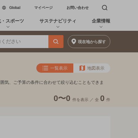
新しいウィンドウで開く
Global
マイページ
お問い合わせ
検索窓を開く
化・スポーツ
サステナビリティ
企業情報
現在地
から探す
一覧表示
地図表示
雰囲気、ご予算の条件に合わせて絞り込むこともできま
0〜0
0
件を表示 ／
全
件