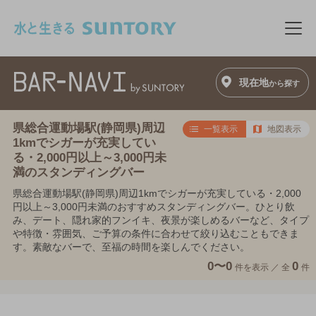
このページの本文へ移動
メニ
現在地
から探す
県総合運動場駅(静岡県)周辺
一覧表示
地図表示
1kmでシガーが充実してい
る・2,000円以上～3,000円未
満のスタンディングバー
県総合運動場駅(静岡県)周辺1kmでシガーが充実している・2,000
円以上～3,000円未満のおすすめスタンディングバー。ひとり飲
み、デート、隠れ家的フンイキ、夜景が楽しめるバーなど、タイプ
や特徴・雰囲気、ご予算の条件に合わせて絞り込むこともできま
す。素敵なバーで、至福の時間を楽しんでください。
0〜0
0
件を表示 ／
全
件