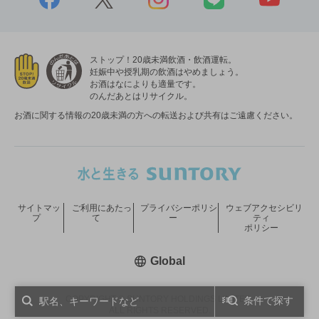
ストップ！20歳未満飲酒・飲酒運転。
妊娠中や授乳期の飲酒はやめましょう。
お酒はなによりも適量です。
のんだあとはリサイクル。
お酒に関する情報の20歳未満の方への転送および共有はご遠慮ください。
サイトマッ
ご利用にあたっ
プライバシーポリシ
ウェブアクセシビリ
プ
て
ー
ティ
ポリシー
新しいウィンドウで開く
Global
COPYRIGHT © SUNTORY HOLDINGS LIMITED.
条件で探す
ALL RIGHTS RESERVED.