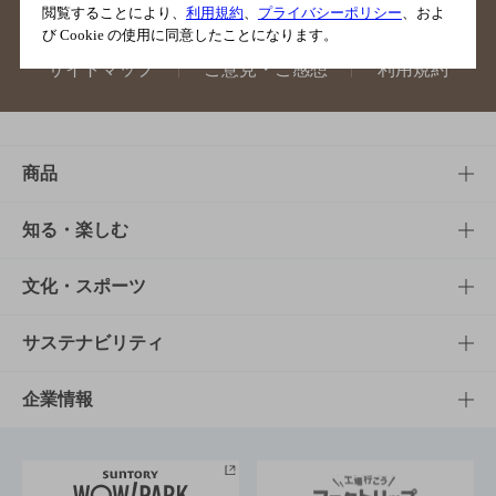
閲覧することにより、
利用規約
、
プライバシーポリシー
、およ
び Cookie の使用に同意したことになります。
サイトマップ
ご意見・ご感想
利用規約
商品
商品TOP
知る・楽しむ
商品一覧
知る・楽しむTOP
文化・スポーツ
商品発売情報
キャンペーン
文化・スポーツTOP
サステナビリティ
栄養成分一覧
工場見学
サントリーホール
サステナビリティTOP
企業情報
お料理・お酒レシピ
サントリー美術館
トップメッセージ
企業情報TOP