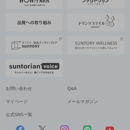
地域情報
サントリーサンバーズ大阪
サントリーが考えるサステナビリティ経営
企業概要
東京サントリーサンゴリアス
ESG情報ポータル
グループ企業一覧
サントリースポーツ
サステナビリティストーリーズ
事業所一覧
採用情報
お問い合わせ
Q&A
マイページ
メールマガジン
公式SNS一覧