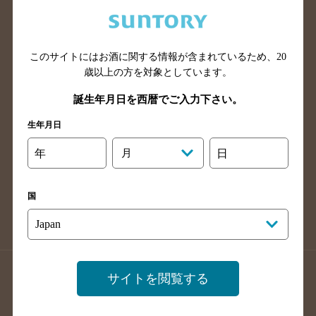
兵庫県のバー検索
奈良県のバー検索
滋賀県のバー検索
和歌山県のバー検索
広島県のバー検索
岡山県のバー検索
このサイトにはお酒に関する情報が含まれているため、
20
山口県のバー検索
鳥取県のバー検索
歳以上の方を対象としています。
島根県のバー検索
徳島県のバー検索
誕生年月日を西暦でご入力下さい。
香川県のバー検索
愛媛県のバー検索
生年月日
高知県のバー検索
福岡県のバー検索
年
月
日
長崎県のバー検索
佐賀県のバー検索
大分県のバー検索
熊本県のバー検索
国
宮崎県のバー検索
鹿児島県のバー検索
沖縄県のバー検索
店舗登録方法のご案内
店舗情報更新方法のご案内
サイトを閲覧する
掲載店舗様ログイン