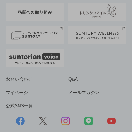
東京サントリーサンゴリアス
ESG情報ポータル
グループ企業一覧
サントリースポーツ
サステナビリティストーリーズ
事業所一覧
採用情報
お問い合わせ
Q&A
マイページ
メールマガジン
公式SNS一覧