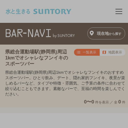
このページの本文へ移動
メニ
現在地
から探す
県総合運動場駅(静岡県)周辺
一覧表示
地図表示
1kmでオシャレなフンイキの
スポーツバー
県総合運動場駅(静岡県)周辺1kmでオシャレなフンイキのおすすめ
スポーツバー。ひとり飲み、デート、隠れ家的フンイキ、夜景が楽
しめるバーなど、タイプや特徴・雰囲気、ご予算の条件に合わせて
絞り込むこともできます。素敵なバーで、至福の時間を楽しんでく
ださい。
0〜0
0
件を表示 ／
全
件