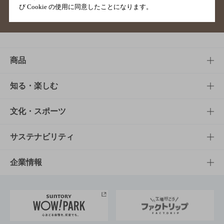
び Cookie の使用に同意したことになります。
サイトマップ
ご意見・ご感想
利用規約
商品
商品TOP
知る・楽しむ
商品一覧
知る・楽しむTOP
文化・スポーツ
商品発売情報
キャンペーン
文化・スポーツTOP
サステナビリティ
栄養成分一覧
工場見学
サントリーホール
サステナビリティTOP
企業情報
お料理・お酒レシピ
サントリー美術館
トップメッセージ
企業情報TOP
地域情報
サントリーサンバーズ大阪
サントリーが考えるサステナビリティ経営
企業概要