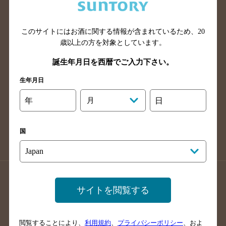
滋賀県のバー検索
和歌山県のバー検索
広島県のバー検索
岡山県のバー検索
山口県のバー検索
鳥取県のバー検索
このサイトにはお酒に関する情報が含まれているため、
20
歳以上の方を対象としています。
島根県のバー検索
徳島県のバー検索
誕生年月日を西暦でご入力下さい。
香川県のバー検索
愛媛県のバー検索
高知県のバー検索
福岡県のバー検索
生年月日
長崎県のバー検索
佐賀県のバー検索
年
月
日
大分県のバー検索
熊本県のバー検索
宮崎県のバー検索
鹿児島県のバー検索
国
沖縄県のバー検索
店舗登録方法のご案内
店舗情報更新方法のご案内
サイトを閲覧する
掲載店舗様ログイン
閲覧することにより、
利用規約
、
プライバシーポリシー
、およ